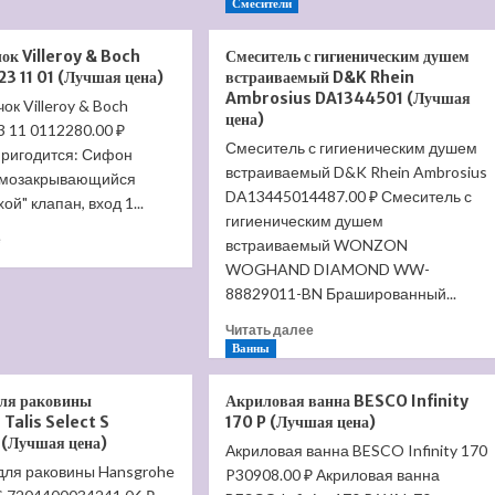
о
Смесители
Jacob
Подвесной
Delafon
унитаз
ок Villeroy & Boch
Смеситель с гигиеническим душем
Vox
Trend
3 11 01 (Лучшая цена)
встраиваемый D&K Rhein
44
Rimless
Ambrosius DA1344501 (Лучшая
ок Villeroy & Boch
EYI102-
111010
цена)
00
 11 0112280.00 ₽
S
(Лучшая
Смеситель с гигиеническим душем
(Лучшая
пригодится: Сифон
цена)
встраиваемый D&K Rhein Ambrosius
цена)
амозакрывающийся
DA13445014487.00 ₽ Смеситель с
ой" клапан, вход 1...
гигиеническим душем
Прочитать
е
встраиваемый WONZON
больше
WOGHAND DIAMOND WW-
о
88829011-BN Брашированный...
Сливной
бачок
Прочитать
Читать далее
Villeroy
больше
Ванны
&
о
Boch
Смеситель
для раковины
Акриловая ванна BESCO Infinity
Subway
с
Talis Select S
170 P (Лучшая цена)
7723
гигиеническим
(Лучшая цена)
11
Акриловая ванна BESCO Infinity 170
душем
01
для раковины Hansgrohe
P30908.00 ₽ Акриловая ванна
встраиваемый
(Лучшая
D&K