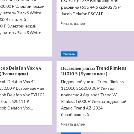
ESCALE E1289 Встраиваемая
00.00 ₽ Электрический
раковина (60 х 44,5 см)43275 ₽
ушитель Black&White
Jacob Delafon ESCALE...
333B с полкой
Прочитать
Читать далее
0 ₽ Электрический
больше
ушитель Black&White
о
Раковина
Jacob
Прочитать
е
Delafon
больше
Унитазы
Escale
о
E1211
Электрический
acob Delafon Vox 44
Подвесной унитаз Trend Rimless
(Лучшая
полотенцесушитель
(Лучшая цена)
111010 S (Лучшая цена)
цена)
Black&White
cob Delafon Vox 44
Подвесной унитаз Trend Rimless
N-
650.00 ₽ Встраиваемая
388GM
111010 S16200.00 ₽ Унитаз
черный
cob Delafon Vox EYI102-
подвесной Aquanet Trend W
матовый
2 белый28111 ₽
Rimless16000 ₽ Унитаз подвесной
(Лучшая
ob Delafon Vox...
Azario Trend AZ-2024
цена)
безободковый,...
Прочитать
е
больше
Прочитать
Читать далее
о
больше
Раковина