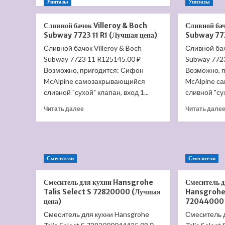
больше
Унитазы
Унитазы
о
Раковина
Сливной бачок Villeroy & Boch
Сливной бач
Jacob
Subway 7723 11 R1 (Лучшая цена)
Subway 772
Delafon
Сливной бачок Villeroy & Boch
Сливной бач
Nouvelle
Subway 7723 11 R125145.00 ₽
Vague
Subway 7723
80
Возможно, пригодится: Сифон
Возможно, 
EXAR112-
McAlpine самозакрывающийся
McAlpine с
00
сливной "сухой" клапан, вход 1...
сливной "сух
белый
(Лучшая
Прочитать
Читать далее
Читать дале
цена)
больше
о
Сливной
бачок
Villeroy
Смесители
Смесители
&
Boch
Смеситель для кухни Hansgrohe
Смеситель 
Subway
Talis Select S 72820000 (Лучшая
Hansgrohe 
7723
цена)
72044000 
11
R1
Смеситель для кухни Hansgrohe
Смеситель 
(Лучшая