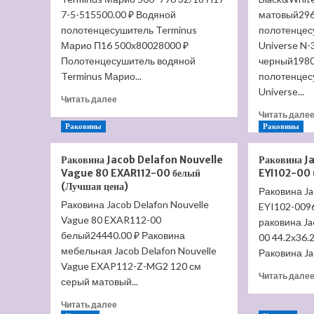
7-5-515500.00 ₽ Водяной
матовый296
полотенцесушитель Terminus
полотенцес
Марио П16 500х80028000 ₽
Universe N-
Полотенцесушитель водяной
черный1980
Terminus Марио...
полотенцес
Universe...
Прочитать
Читать далее
больше
Читать дале
о
Раковины
Раковины
Водяной
полотенцесушитель
Раковина Jacob Delafon Nouvelle
Раковина J
Terminus
Vague 80 EXAR112-00 белый
EYI102-00 
Марио
(Лучшая цена)
500*796
Раковина Ja
Раковина Jacob Delafon Nouvelle
32/18
EYI102-009
П17
Vague 80 EXAR112-00
раковина Ja
7-
белый24440.00 ₽ Раковина
00 44.2х36.
5-
мебельная Jacob Delafon Nouvelle
Раковина Jac
5
Vague EXAP112-Z-MG2 120 см
(Лучшая
Читать дале
серый матовый...
цена)
Прочитать
Читать далее