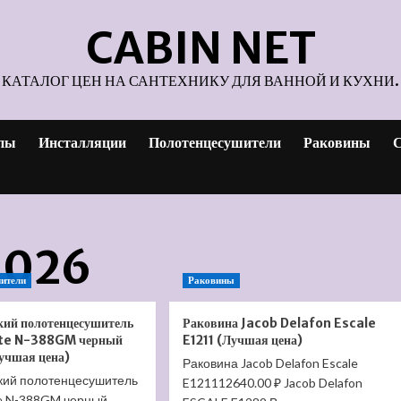
CABIN NET
КАТАЛОГ ЦЕН НА САНТЕХНИКУ ДЛЯ ВАННОЙ И КУХНИ.
пы
Инсталляции
Полотенцесушители
Раковины
С
2026
ители
Раковины
кий полотенцесушитель
Раковина Jacob Delafon Escale
te N-388GM черный
E1211 (Лучшая цена)
учшая цена)
Раковина Jacob Delafon Escale
кий полотенцесушитель
E121112640.00 ₽ Jacob Delafon
e N-388GM черный