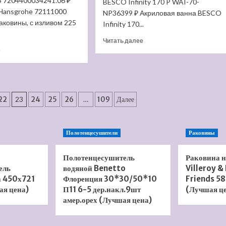
t S 7204400034241.06 ₽
BESCO Infinity 170 P WAI-70-
цена)
Rhein
Hansgrohe 72111000
NP36399 ₽ Акриловая ванна BESCO
Ambrosius
 раковины, с изливом 225
Infinity 170...
DA1344501
(Лучшая
Прочитать
Читать далее
цена)
Прочитать
больше
е
больше
о
о
Акриловая
Смеситель
ванна
для
BESCO
раковины
Infinity
22
23
24
25
26
…
109
Далее
Hansgrohe
170
Talis
P
Select
(Лучшая
Полотенцесушители
Раковины
S
цена)
72044000
(Лучшая
Полотенцесушитель
Раковина 
цена)
ель
водяной Benetto
Villeroy &
а 450х721
Флоренция 30*30/50*10
Friends 58
ая цена)
П11 6-5 дер.накл.9шт
(Лучшая ц
амер.орех (Лучшая цена)