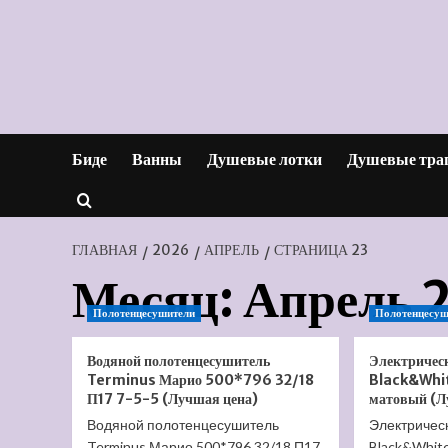
Перейти
к
содержимому
Биде
Ванны
Душевые лотки
Душевые тра
ГЛАВНАЯ
2026
АПРЕЛЬ
СТРАНИЦА 23
Месяц:
Апрель 
Полотенцесушители
Полотенцесуш
Водяной полотенцесушитель
Электричес
Terminus Марио 500*796 32/18
Black&Whi
П17 7-5-5 (Лучшая цена)
матовый (Л
Водяной полотенцесушитель
Электричес
Terminus Марио 500*796 32/18 П17
Black&Whit