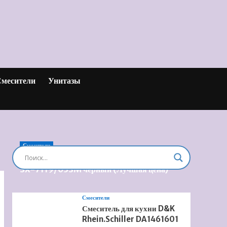
месители
Унитазы
Смесители
Душевая система встроенная Timo Briana
SX-7119/03SM черный (Лучшая цена)
Смесители
Смеситель для кухни D&K
Rhein.Schiller DA1461601