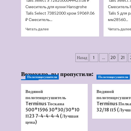
Talis Select S 7282000044425.08 ₽
Talis Selec
цена)
Смеситель для кухни Hansgrohe
Смеситель 
Talis Select 73852000 хром 59069.06
Talis S для
₽ Смеситель...
мм28560...
Прочитать
Читать далее
Читать дале
больше
о
Смеситель
для
Пагинация
кухни
Назад
1
…
20
21
Hansgrohe
записей
Talis
Возможно, вы пропустили:
Select
Полотенцесушители
Полотенцесушители
S
72820000
(Лучшая
Водяной
Водяной
цена)
полотенцесушитель
полотенцесушит
Terminus Тоскана
Terminus Полк
500*1596 30*30/30*10
32/18 П5 (Лучш
П23 7-4-4-4-4 (Лучшая
цена)