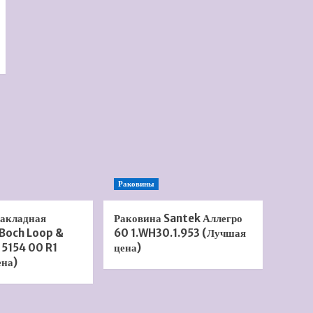
Раковины
накладная
Раковина Santek Аллегро
 Boch Loop &
60 1.WH30.1.953 (Лучшая
 5154 00 R1
цена)
ена)