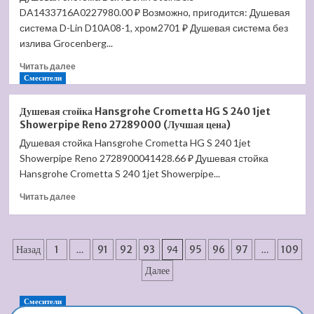
DA1433716A0227980.00 ₽ Возможно, пригодится: Душевая
Metropol
Classic
система D-Lin D10A08-1, хром2701 ₽ Душевая система без
31302000
излива Grocenberg...
(Лучшая
Прочитать
цена)
Читать далее
больше
Смесители
о
Душевая
Душевая стойка Hansgrohe Crometta HG S 240 1jet
система
Showerpipe Reno 27289000 (Лучшая цена)
D&K
Душевая стойка Hansgrohe Crometta HG S 240 1jet
Berlin
Showerpipe Reno 2728900041428.66 ₽ Душевая стойка
Steinbeis
DA1433716A02
Hansgrohe Crometta S 240 1jet Showerpipe...
(Лучшая
Прочитать
Читать далее
цена)
больше
о
Душевая
Пагинация
стойка
Назад
1
…
91
92
93
94
95
96
97
…
109
Hansgrohe
записей
Далее
Crometta
HG
S
Смесители