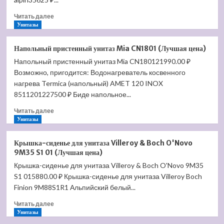
5462
Прочитать
Читать далее
00
больше
Унитазы
R1
о
(Лучшая
Биде
цена)
Напольный пристенный унитаз Mia CN1801 (Лучшая цена)
подвесное
Напольный пристенный унитаз Mia CN180121990.00 ₽
Villeroy
Возможно, пригодится: Водонагреватель косвенного
&
Boch
нагрева Termica (напольный) AMET 120 INOX
La
8511201227500 ₽ Биде напольное...
Belle
Прочитать
5427
Читать далее
больше
Унитазы
00
о
R1
Напольный
(Лучшая
Крышка-сиденье для унитаза Villeroy & Boch O'Novo
пристенный
цена)
9M35 S1 01 (Лучшая цена)
унитаз
Крышка-сиденье для унитаза Villeroy & Boch O'Novo 9M35
Mia
S1 015880.00 ₽ Крышка-сиденье для унитаза Villeroy Boch
CN1801
(Лучшая
Finion 9M88S1R1 Альпийский белый...
цена)
Прочитать
Читать далее
больше
Унитазы
о