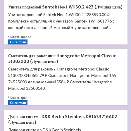
Крышка-
Унитаз подвесной Santek Нео 1.WH30.2.423 (Лучшая цена)
сиденье
Унитаз подвесной Santek Нео 1.WH30.2.4235590.00 ₽
для
Комплект инсталляция с унитазом Santek 1WH501776 с
унитаза
Villeroy
кнопкой смыва, черный матовый + унитаз подвесной...
&
Прочитать
Читать далее
Boch
больше
Смесители
O'Novo
о
9M35
Унитаз
S1
Смеситель для раковины Hansgrohe Metropol Classic
подвесной
01
31302000 (Лучшая цена)
Santek
(Лучшая
Смеситель для раковины Hansgrohe Metropol Classic
Нео
цена)
3130200045863.79 ₽ Смеситель Hansgrohe Metropol 165
1.WH30.2.423
(Лучшая
74525000 для раковины45584 ₽ Смеситель Hansgrohe
цена)
Metropol 32500140...
Прочитать
Читать далее
больше
Смесители
о
Смеситель
Душевая система D&K Berlin Steinbeis DA1433716A02
для
(Лучшая цена)
раковины
Душевая система D&K Berlin Steinbeis
Hansgrohe