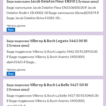
Биде напольное Jacob Delafon Fleur EN310 (Лучшая цена)
Roca
Биде напольное Jacob Delafon Fleur EN3106000.00 ₽ Jacob
—
Delafon Rodin+ EBJ0002-00 Биде напольное (белый)35874 ₽
TERRA
39
Биде Jacob Delafon Brive E4382-00...
см
Прочитать
Читать далее
белая
больше
Биде
к
о
мебели
Биде
ИНТЕГРО
Биде подвесное Villeroy & Boch Legato 5462 00 R1
напольное
732722D000
(Лучшая цена)
Jacob
(Лучшая
Биде подвесное Villeroy & Boch Legato 5462 00 R128950.00
Delafon
цена)
₽ Биде подвесное Villeroy & Boch Avento 54050001
Fleur
EN310
alpin35625 ₽ Биде...
(Лучшая
Прочитать
Читать далее
цена)
больше
Биде
о
Биде
Биде подвесное Villeroy & Boch La Belle 5427 00 R1
подвесное
(Лучшая цена)
Villeroy
Биде подвесное Villeroy & Boch La Belle 5427 00 R150465.00
&
₽ Биде подвесное Villeroy & Boch Avento 54050001
Boch
Legato
alpin35625 ₽...