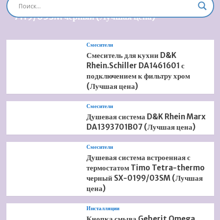
240
Душевая система встроенная Timo Briana SX-
1jet
7119/03SM черный (Лучшая цена)
Showerpipe
Reno
27289000
Смесители
(Лучшая
Смеситель для кухни D&K
цена)
Rhein.Schiller DA1461601 с
подключением к фильтру хром
(Лучшая цена)
Смесители
Душевая система D&K Rhein Marx
DA1393701B07 (Лучшая цена)
Смесители
Душевая система встроенная с
термостатом Timo Tetra-thermo
черный SX-0199/03SM (Лучшая
цена)
Инсталляции
Кнопка смыва Geberit Omega