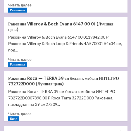
Прочитать
Читать далее
больше
Раковины
о
Раковина
Раковина Villeroy & Boch Evana 6147 00 01 (Лучшая
Duravit
цена)
Durastyle
Раковина Villeroy & Boch Evana 6147 00 0119842.00 ₽
2319550000
Раковина Villeroy & Boch Loop & Friends 4A570001 54х34 см,
(Лучшая
цена)
под...
Прочитать
Читать далее
больше
Раковины
о
Раковина
Раковина Roca — TERRA 39 см белая к мебели ИНТЕГРО
Villeroy
732722D000 (Лучшая цена)
&
Раковина Roca - TERRA 39 см белая к мебели ИНТЕГРО
Boch
732722D0007898.00 ₽ Roca Terra 32722D000 Раковина
Evana
6147
накладная на 39 см27209...
00
Прочитать
Читать далее
01
больше
Биде
(Лучшая
о
цена)
Раковина