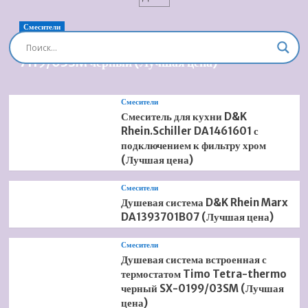
Boch
Subway
2.0
Смесители
100
Душевая система встроенная Timo Briana SX-
7175
7119/03SM черный (Лучшая цена)
A0
01
(Лучшая
Смесители
цена)
Смеситель для кухни D&K
Rhein.Schiller DA1461601 с
подключением к фильтру хром
(Лучшая цена)
Смесители
Душевая система D&K Rhein Marx
DA1393701B07 (Лучшая цена)
Смесители
Душевая система встроенная с
термостатом Timo Tetra-thermo
черный SX-0199/03SM (Лучшая
цена)