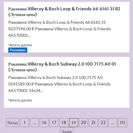
о
цена)
Водяной
Раковина Villeroy & Boch Loop & Friends 66 6161 31 R2
полотенцесушитель
(Лучшая цена)
Terminus
Раковина Villeroy & Boch Loop & Friends 66 6161 31
Енисей/
R237596.00 ₽ Раковина Villeroy & Boch Loop & Friends
Енисей
+
4A570001...
П10
Прочитать
Читать далее
с
больше
Раковины
полкой
о
(Лучшая
Раковина
цена)
Раковина Villeroy & Boch Subway 2.0 100 7175 A0 01
Villeroy
(Лучшая цена)
&
Раковина Villeroy & Boch Subway 2.0 100 7175 A0
Boch
0141589.00 ₽ Раковина Villeroy & Boch Loop & Friends
Loop
&
4A570001 54х34...
Friends
Прочитать
Читать далее
66
больше
6161
о
31
Раковина
R2
Пагинация
Villeroy
Назад
1
…
16
17
18
19
20
21
22
…
111
(Лучшая
&
цена)
записей
Далее