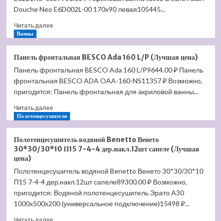
(Лучшая
Douche Neo E6D002L-00 170х90 левая105445...
цена)
Прочитать
Читать далее
больше
Ванны
о
Акриловая
Панель фронтальная BESCO Ada 160 L/P (Лучшая цена)
ванна
Панель фронтальная BESCO Ada 160 L/P9644.00 ₽ Панель
Jacob
фронтальная BESCO ADA OAA-160-NS11357 ₽ Возможно,
Delafon
Bain
пригодится: Панель фронтальная для акриловой ванны...
Douche
Прочитать
Читать далее
145×145
больше
Полотенцесушители
R
о
E6221RU-
Панель
00
Полотенцесушитель водяной Benetto Венето
фронтальная
(Лучшая
30*30/30*10 П15 7-4-4 дер.накл.12шт сапеле (Лучшая
BESCO
цена)
цена)
Ada
Полотенцесушитель водяной Benetto Венето 30*30/30*10
160
П15 7-4-4 дер.накл.12шт сапеле89300.00 ₽ Возможно,
L/P
(Лучшая
пригодится: Водяной полотенцесушитель Эрато A30
цена)
1000х500х200 (универсальное подключение)15498 ₽...
Прочитать
Читать далее