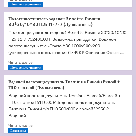
больше
Полотенцесушители
о
Полотенцесушитель
Полотенцесушитель водяной Benetto Римини
водяной
30*30/10*30 П25 11-7-7 (Лучшая цена)
Benetto
Полотенцесушитель водяной Benetto Римини 30*30/10*30
Венето
П25 11-7-752400.00 ₽ Возможно, пригодится: Водяной
30*30/30*10
П15
полотенцесушитель Эрато A30 1000х500х200
7-
(универсальное подключение)15498 ₽ Описание Отзывы...
4-
Прочитать
4
Читать далее
больше
Полотенцесушители
дер.накл.12шт
о
сапеле
Полотенцесушитель
(Лучшая
Водяной полотенцесушитель Terminus Енисей/Енисей +
водяной
цена)
П10 с полкой (Лучшая цена)
Benetto
Водяной полотенцесушитель Terminus Енисей/Енисей +
Римини
П10 с полкой15110.00 ₽ Водяной полотенцесушитель
30*30/10*30
П25
Terminus Енисей с/п П10 500х800 с полкой32550 ₽
11-
Водяной...
7-
Прочитать
7
Читать далее
больше
Раковины
(Лучшая