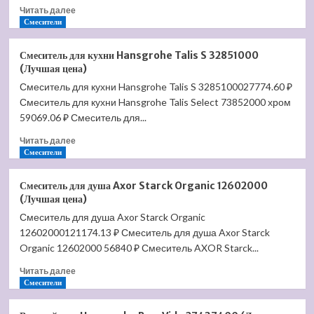
Прочитать
Читать далее
больше
Смесители
о
Крышка-
Смеситель для кухни Hansgrohe Talis S 32851000
сиденье
(Лучшая цена)
для
Смеситель для кухни Hansgrohe Talis S 3285100027774.60 ₽
унитаза
Смеситель для кухни Hansgrohe Talis Select 73852000 хром
Villeroy
&
59069.06 ₽ Смеситель для...
Boch
Прочитать
Читать далее
Architectura
больше
Смесители
98M9
о
61
Смеситель
01
Смеситель для душа Axor Starck Organic 12602000
для
(Лучшая
(Лучшая цена)
кухни
цена)
Смеситель для душа Axor Starck Organic
Hansgrohe
12602000121174.13 ₽ Смеситель для душа Axor Starck
Talis
S
Organic 12602000 56840 ₽ Смеситель AXOR Starck...
32851000
Прочитать
Читать далее
(Лучшая
больше
Смесители
цена)
о
Смеситель