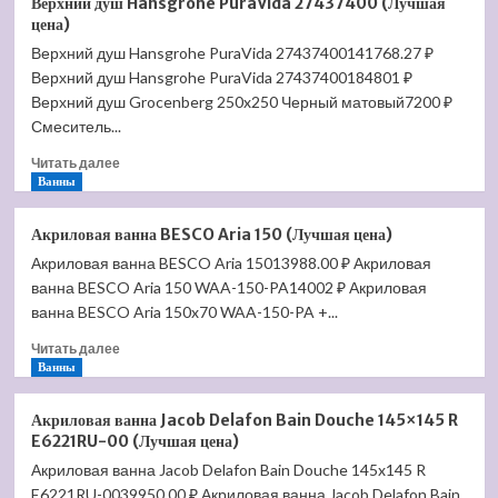
Верхний душ Hansgrohe PuraVida 27437400 (Лучшая
для
цена)
душа
Верхний душ Hansgrohe PuraVida 27437400141768.27 ₽
Axor
Верхний душ Hansgrohe PuraVida 27437400184801 ₽
Starck
Organic
Верхний душ Grocenberg 250x250 Черный матовый7200 ₽
12602000
Смеситель...
(Лучшая
Прочитать
цена)
Читать далее
больше
Ванны
о
Верхний
Акриловая ванна BESCO Aria 150 (Лучшая цена)
душ
Акриловая ванна BESCO Aria 15013988.00 ₽ Акриловая
Hansgrohe
ванна BESCO Aria 150 WAA-150-PA14002 ₽ Акриловая
PuraVida
27437400
ванна BESCO Aria 150x70 WAA-150-PA +...
(Лучшая
Прочитать
Читать далее
цена)
больше
Ванны
о
Акриловая
Акриловая ванна Jacob Delafon Bain Douche 145×145 R
ванна
E6221RU-00 (Лучшая цена)
BESCO
Акриловая ванна Jacob Delafon Bain Douche 145x145 R
Aria
E6221RU-0039950.00 ₽ Акриловая ванна Jacob Delafon Bain
150