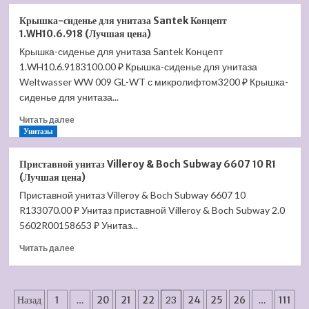
о
Раковина
Крышка-сиденье для унитаза Santek Концепт
Jacob
1.WH10.6.918 (Лучшая цена)
Delafon
Крышка-сиденье для унитаза Santek Концепт
Vox
1.WH10.6.9183100.00 ₽ Крышка-сиденье для унитаза
56
EYG102-
Weltwasser WW 009 GL-WT с микролифтом3200 ₽ Крышка-
00
сиденье для унитаза...
(Лучшая
Прочитать
цена)
Читать далее
больше
Унитазы
о
Крышка-
Приставной унитаз Villeroy & Boch Subway 6607 10 R1
сиденье
(Лучшая цена)
для
Приставной унитаз Villeroy & Boch Subway 6607 10
унитаза
R133070.00 ₽ Унитаз приставной Villeroy & Boch Subway 2.0
Santek
Концепт
5602R00158653 ₽ Унитаз...
1.WH10.6.918
Прочитать
Читать далее
(Лучшая
больше
цена)
о
Приставной
Пагинация
унитаз
Назад
1
…
20
21
22
23
24
25
26
…
111