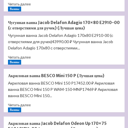
Прочитать
Читать далее
больше
Ванны
о
Смеситель
Чугунная ванна Jacob Delafon Adagio 170×80 E2910-00
для
(с отверстиями для ручек) (Лучшая цена)
душа
Чугунная ванна Jacob Delafon Adagio 170x80 E2910-00 (с
Axor
отверстиями для ручек)43990.00 ₽ Чугунная ванна Jacob
Citterio
M
Delafon Adagio 170x80 с отверстиями...
34620000
Прочитать
Читать далее
(Лучшая
больше
Ванны
цена)
о
Чугунная
Акриловая ванна BESCO Mini 150 P (Лучшая цена)
ванна
Акриловая ванна BESCO Mini 150 P17452.00 ₽ Акриловая
Jacob
ванна BESCO Mini 150 P WAM-150-MNP17469 ₽ Акриловая
Delafon
Adagio
ванна BESCO Mini 150...
170×80
Прочитать
Читать далее
E2910-
больше
Ванны
00
о
(с
Акриловая
отверстиями
Акриловая ванна Jacob Delafon Odeon Up 170×75
ванна
для