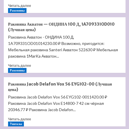
7-
Прочитать
Читать далее
5-
больше
Раковины
5-
о
5
Раковина
(Лучшая
Раковина Акватон — ОНДИНА 100 Д, 1A709331OD010
Villeroy
цена)
(Лучшая цена)
&
Раковина Акватон - ОНДИНА 100 Д,
Boch
1A709331OD01014230.00 ₽ Возможно, пригодится:
Loop
&
Мебельная раковина Santeri Акватон 522630 ₽ Мебельная
Friends
раковина 1MarKa Акватон...
66
Прочитать
6161
Читать далее
больше
Раковины
30
о
R1
Раковина
(Лучшая
Раковина Jacob Delafon Vox 56 EYG102-00 (Лучшая
Акватон
цена)
цена)
—
Раковина Jacob Delafon Vox 56 EYG102-0011420.00 ₽
ОНДИНА
Раковина Jacob Delafon Vox E14800-7 42 см чёрная
100
Д,
20346.77 ₽ Раковина Jacob Delafon...
1A709331OD010
Прочитать
Читать далее
(Лучшая
больше
Унитазы
цена)