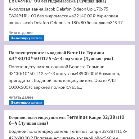
E60491RU-00 без гидромассажа (Лучшая цена)
BESCO
ручек)
Акриловая ванна Jacob Delafon Odeon Up 170x75
Mini
(Лучшая
E60491RU-00 без гидромассажа22140.00 ₽ Акриловая
150
цена)
P
ванна Jacob Delafon Odeon Up 180x80 без каркаса31947...
(Лучшая
Прочитать
Читать далее
цена)
больше
Полотенцесушители
о
Акриловая
Полотенцесушитель водяной Benetto Термини
ванна
43*30/10*50 П12 5-4-3 под углом (Лучшая цена)
Jacob
Полотенцесушитель водяной Benetto Термини
Delafon
43*30/10*50 П12 5-4-3 под углом48900.00 ₽ Возможно,
Odeon
Up
пригодится: Водяной полотенцесушитель Эрато A43
170×75
1000х500 (с верхней полкой)19656...
E60491RU-
Прочитать
00
Читать далее
больше
Полотенцесушители
без
о
гидромассажа
Полотенцесушитель
(Лучшая
Водяной полотенцесушитель Terminus Капри 32/28 П10
водяной
цена)
6-4 (Лучшая цена)
Benetto
Водяной полотенцесушитель Terminus Капри 32/28 П10 6-
Термини
422680.00 ₽ Полотенцесушитель водяной 686x560 мм
43*30/10*50