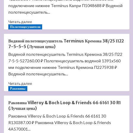
П12
подключение нижнее Terminus Капри П1048688 ₽ Водяной
5-
полотенцесушитель...
4-
Прочитать
3
Читать далее
больше
Полотенцесушители
под
о
углом
Водяной
(Лучшая
Водяной полотенцесушитель Terminus Кремона 38/25 П22
полотенцесушитель
цена)
7-5-5-5 (Лучшая цена)
Terminus
Водяной полотенцесушитель Terminus Кремона 38/25 П22
Капри
7-5-5-527260.00 ₽ Полотенцесушитель водяной 1391x560
32/28
П10
мм подключение нижнее Terminus Кремона П2275938 ₽
6-
Водяной полотенцесушитель...
4
Прочитать
(Лучшая
Читать далее
больше
Раковины
цена)
о
Водяной
Раковина Villeroy & Boch Loop & Friends 66 6161 30 R1
полотенцесушитель
(Лучшая цена)
Terminus
Раковина Villeroy & Boch Loop & Friends 66 6161 30
Кремона
R130387.00 ₽ Раковина Villeroy & Boch Loop & Friends
38/25
П22
4A570001...