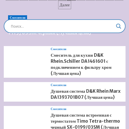
Villeroy
записей
Далее
&
Boch
Subway
Смесители
6607
Душевая система встроенная Timo Briana SX-
10
7119/03SM черный (Лучшая цена)
R1
(Лучшая
цена)
Смесители
Смеситель для кухни D&K
Rhein.Schiller DA1461601 с
подключением к фильтру хром
(Лучшая цена)
Смесители
Душевая система D&K Rhein Marx
DA1393701B07 (Лучшая цена)
Смесители
Душевая система встроенная с
термостатом Timo Tetra-thermo
черный SX-0199/03SM (Лучшая