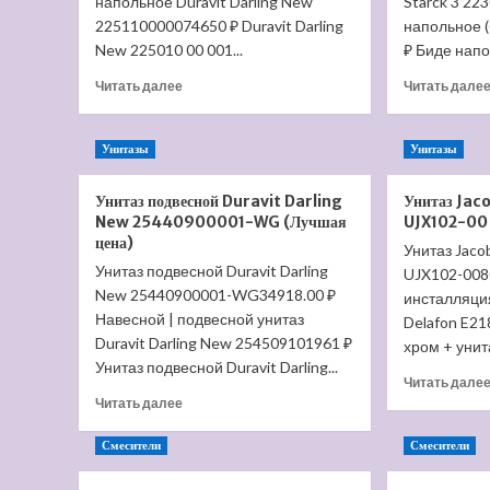
напольное Duravit Darling New
Starck 3 22
225110000074650 ₽ Duravit Darling
напольное 
New 225010 00 001...
₽ Биде напол
Прочитать
Читать далее
Читать дале
больше
о
Биде
Унитазы
Унитазы
напольное
Duravit
Унитаз подвесной Duravit Darling
Унитаз Jac
Darling
New 25440900001-WG (Лучшая
UJX102-00 
New
цена)
2251100000
Унитаз Jaco
Унитаз подвесной Duravit Darling
(Лучшая
UJX102-008
цена)
New 25440900001-WG34918.00 ₽
инсталляция
Навесной | подвесной унитаз
Delafon E21
Duravit Darling New 254509101961 ₽
хром + унит
Унитаз подвесной Duravit Darling...
Читать дале
Прочитать
Читать далее
больше
о
Смесители
Смесители
Унитаз
подвесной