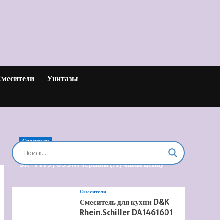
месители
Унитазы
Смесители
Душевая система встроенная Timo Briana
SX-7119/03SM черный (Лучшая цена)
Смесители
Смеситель для кухни D&K
Rhein.Schiller DA1461601