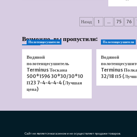
о
Панель
фронтальная
Пагинация
BESCO
Назад
1
…
75
76
Praktika
записей
140
Возможно, вы пропустили:
P
Полотенцесушители
Полотенцесушители
(Лучшая
цена)
Водяной
Водяной
полотенцесушитель
полотенцесушит
Terminus Тоскана
Terminus Полк
500*1596 30*30/30*10
32/18 П5 (Лучш
П23 7-4-4-4-4 (Лучшая
цена)
Сайт не является магазином и не осуществляет продажи товаров.