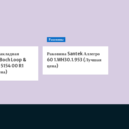
Раковины
накладная
Раковина Santek Аллегро
 Boch Loop &
60 1.WH30.1.953 (Лучшая
 5154 00 R1
цена)
ена)