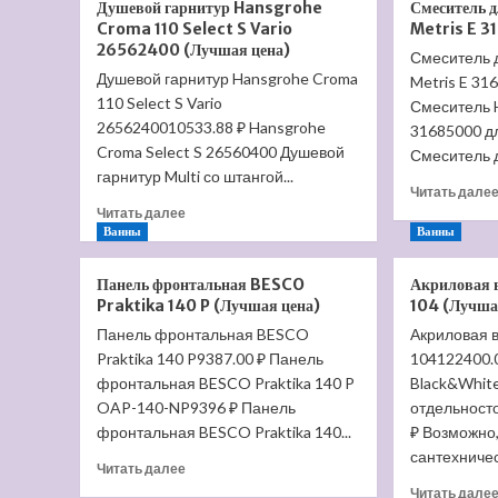
Душевой гарнитур Hansgrohe
Смеситель 
Duravit
Croma 110 Select S Vario
Metris E 3
Darling
26562400 (Лучшая цена)
New
Смеситель 
Душевой гарнитур Hansgrohe Croma
25440900001-
Metris E 31
WG
110 Select S Vario
Смеситель 
(Лучшая
2656240010533.88 ₽ Hansgrohe
31685000 д
цена)
Croma Select S 26560400 Душевой
Смеситель д
гарнитур Multi со штангой...
Читать дале
Прочитать
Читать далее
больше
Ванны
Ванны
о
Душевой
Панель фронтальная BESCO
Акриловая 
гарнитур
Praktika 140 P (Лучшая цена)
104 (Лучша
Hansgrohe
Панель фронтальная BESCO
Акриловая 
Croma
Praktika 140 P9387.00 ₽ Панель
110
104122400.
Select
фронтальная BESCO Praktika 140 P
Black&Whit
S
OAP-140-NP9396 ₽ Панель
отдельност
Vario
фронтальная BESCO Praktika 140...
₽ Возможно,
26562400
сантехничес
(Лучшая
Прочитать
Читать далее
цена)
больше
Читать дале