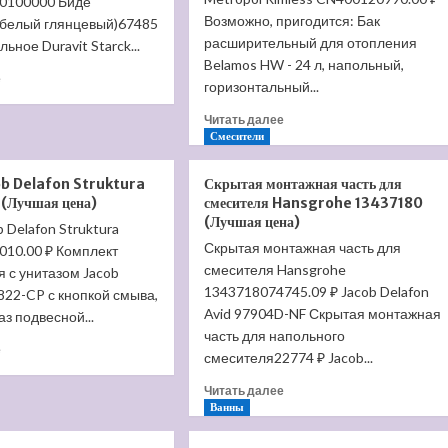
30100000 Биде
Возможно, пригодится: Бак
(белый глянцевый)67485
расширительный для отопления
ьное Duravit Starck...
Belamos HW - 24 л, напольный,
Прочитать
е
горизонтальный...
больше
о
Прочитать
Читать далее
Биде
больше
Смесители
напольное
о
Duravit
Напольный
ob Delafon Struktura
Скрытая монтажная часть для
Starck
пристенный
(Лучшая цена)
смесителя Hansgrohe 13437180
3
унитаз
(Лучшая цена)
b Delafon Struktura
2230100000
Metropol
(Лучшая
Скрытая монтажная часть для
010.00 ₽ Комплект
Rimless
цена)
смесителя Hansgrohe
CN4001
 с унитазом Jacob
(Лучшая
1343718074745.09 ₽ Jacob Delafon
822-CP с кнопкой смыва,
цена)
Avid 97904D-NF Скрытая монтажная
аз подвесной...
часть для напольного
Прочитать
е
смесителя22774 ₽ Jacob...
больше
о
Прочитать
Читать далее
Унитаз
больше
Ванны
Jacob
о
Delafon
Скрытая