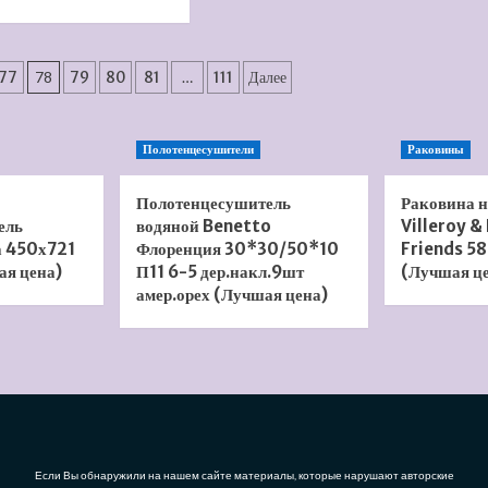
Кнопка
больше
смыва
о
Viega
Акриловая
Visign
ванна
77
78
79
80
81
…
111
Далее
for
Black&White
Style
SB
12
104
Полотенцесушители
Раковины
596743
(Лучшая
(Лучшая
цена)
цена)
Полотенцесушитель
Раковина 
ель
водяной Benetto
Villeroy &
а 450х721
Флоренция 30*30/50*10
Friends 58
ая цена)
П11 6-5 дер.накл.9шт
(Лучшая ц
амер.орех (Лучшая цена)
Если Вы обнаружили на нашем сайте материалы, которые нарушают авторские