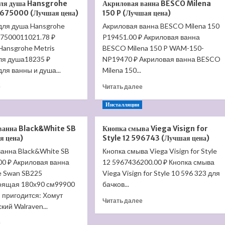
для душа Hansgrohe
Акриловая ванна BESCO Milena
Struktura
монтажная
1675000 (Лучшая цена)
150 P (Лучшая цена)
UJX102-
часть
для душа Hansgrohe
00
Акриловая ванна BESCO Milena 150
для
(Лучшая
67500011021.78 ₽
P19451.00 ₽ Акриловая ванна
смесителя
цена)
Hansgrohe
Hansgrohe Metris
BESCO Milena 150 P WAM-150-
13437180
ля душа18235 ₽
NP19470 ₽ Акриловая ванна BESCO
(Лучшая
ля ванны и душа...
Milena 150...
цена)
Прочитать
Прочитать
е
Читать далее
больше
больше
о
о
Инсталляции
Смеситель
Акриловая
для
ванна
ванна Black&White SB
Кнопка смыва Viega Visign for
душа
BESCO
я цена)
Style 12 596743 (Лучшая цена)
Hansgrohe
Milena
ванна Black&White SB
Кнопка смыва Viega Visign for Style
Metris
150
00 ₽ Акриловая ванна
E
12 5967436200.00 ₽ Кнопка смыва
P
31675000
(Лучшая
e Swan SB225
Viega Visign for Style 10 596 323 для
(Лучшая
цена)
оящая 180х90 см99900
бачков...
цена)
 пригодится: Хомут
Прочитать
Читать далее
кий Walraven...
больше
о
Прочитать
е