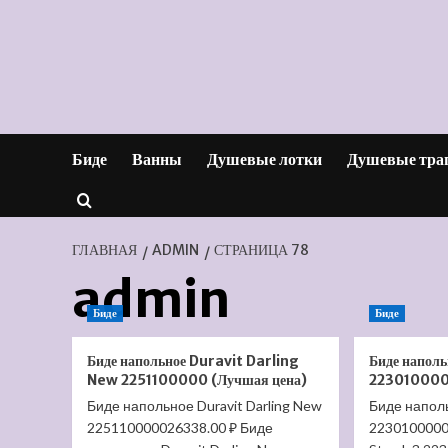
Перейти
к
содержимому
Биде
Ванны
Душевые лотки
Душевые тра
ГЛАВНАЯ
ADMIN
СТРАНИЦА 78
admin
Биде
Биде
Биде напольное Duravit Darling
Биде наполь
New 2251100000 (Лучшая цена)
223010000
Биде напольное Duravit Darling New
Биде наполь
225110000026338.00 ₽ Биде
22301000001