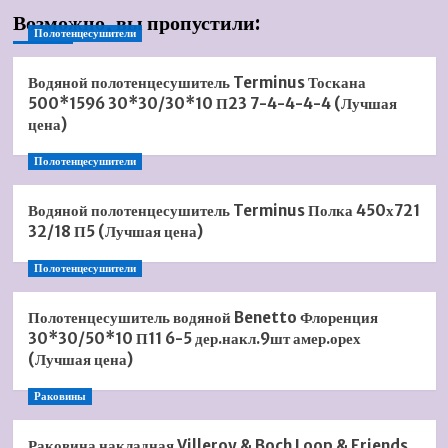
Возможно, вы пропустили:
Полотенцесушители
Водяной полотенцесушитель Terminus Тоскана
500*1596 30*30/30*10 П23 7-4-4-4-4 (Лучшая
цена)
Полотенцесушители
Водяной полотенцесушитель Terminus Полка 450х721
32/18 П5 (Лучшая цена)
Полотенцесушители
Полотенцесушитель водяной Benetto Флоренция
30*30/50*10 П11 6-5 дер.накл.9шт амер.орех
(Лучшая цена)
Раковины
Раковина накладная Villeroy & Boch Loop & Friends