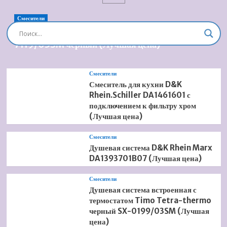
Logis
71832000
Смесители
(Лучшая
Душевая система встроенная Timo Briana SX-
цена)
7119/03SM черный (Лучшая цена)
Смесители
Смеситель для кухни D&K
Rhein.Schiller DA1461601 с
подключением к фильтру хром
(Лучшая цена)
Смесители
Душевая система D&K Rhein Marx
DA1393701B07 (Лучшая цена)
Смесители
Душевая система встроенная с
термостатом Timo Tetra-thermo
черный SX-0199/03SM (Лучшая
цена)