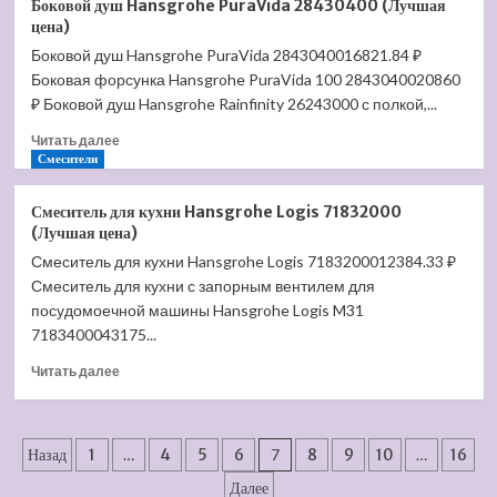
Боковой душ Hansgrohe PuraVida 28430400 (Лучшая
система
цена)
Timo
Боковой душ Hansgrohe PuraVida 2843040016821.84 ₽
Torne
Боковая форсунка Hansgrohe PuraVida 100 2843040020860
черный
SX-
₽ Боковой душ Hansgrohe Rainfinity 26243000 с полкой,...
4320/03
Прочитать
Читать далее
(Лучшая
больше
Смесители
цена)
о
Боковой
Смеситель для кухни Hansgrohe Logis 71832000
душ
(Лучшая цена)
Hansgrohe
Смеситель для кухни Hansgrohe Logis 7183200012384.33 ₽
PuraVida
Смеситель для кухни с запорным вентилем для
28430400
(Лучшая
посудомоечной машины Hansgrohe Logis M31
цена)
7183400043175...
Прочитать
Читать далее
больше
о
Смеситель
Пагинация
для
Назад
1
…
4
5
6
7
8
9
10
…
16
кухни
записей
Далее
Hansgrohe