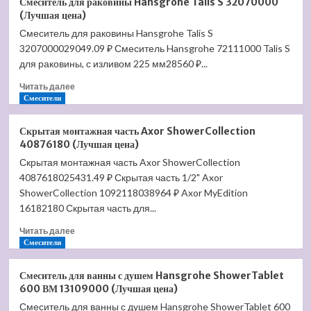
Смеситель для раковины Hansgrohe Talis S 32070000
для
(Лучшая цена)
кухни
Смеситель для раковины Hansgrohe Talis S
Hansgrohe
3207000029049.09 ₽ Смеситель Hansgrohe 72111000 Talis S
Talis
Select
для раковины, с изливом 225 мм28560 ₽...
S
Прочитать
Читать далее
72820800
больше
Смесители
(Лучшая
о
цена)
Смеситель
Скрытая монтажная часть Axor ShowerCollection
для
40876180 (Лучшая цена)
раковины
Скрытая монтажная часть Axor ShowerCollection
Hansgrohe
4087618025431.49 ₽ Скрытая часть 1/2" Axor
Talis
S
ShowerCollection 1092118038964 ₽ Axor MyEdition
32070000
16182180 Скрытая часть для...
(Лучшая
Прочитать
цена)
Читать далее
больше
Смесители
о
Скрытая
Смеситель для ванны с душем Hansgrohe ShowerTablet
монтажная
600 ВМ 13109000 (Лучшая цена)
часть
Смеситель для ванны с душем Hansgrohe ShowerTablet 600
Axor