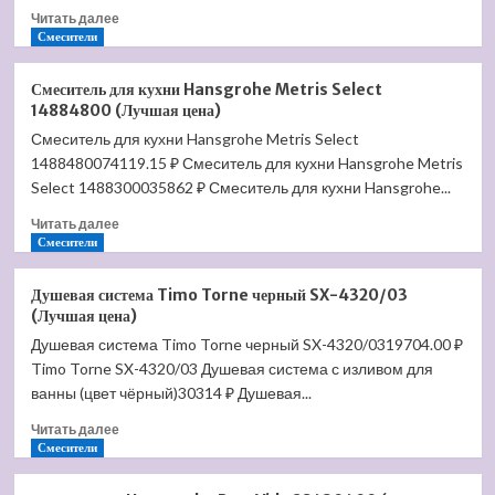
Прочитать
цена)
Читать далее
больше
Смесители
о
Душевая
Смеситель для кухни Hansgrohe Metris Select
система
14884800 (Лучшая цена)
D&K
Смеситель для кухни Hansgrohe Metris Select
Venice
1488480074119.15 ₽ Смеситель для кухни Hansgrohe Metris
Gondola
DA1023701B14
Select 1488300035862 ₽ Смеситель для кухни Hansgrohe...
(Лучшая
Прочитать
Читать далее
цена)
больше
Смесители
о
Смеситель
Душевая система Timo Torne черный SX-4320/03
для
(Лучшая цена)
кухни
Душевая система Timo Torne черный SX-4320/0319704.00 ₽
Hansgrohe
Timo Torne SX-4320/03 Душевая система с изливом для
Metris
Select
ванны (цвет чёрный)30314 ₽ Душевая...
14884800
Прочитать
Читать далее
(Лучшая
больше
Смесители
цена)
о
Душевая