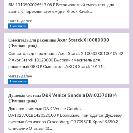
ВМ 1310900096547.08 ₽ Встраиваемый смеситель для
ShowerCollection
40876180
ванны с переключателем для R-box Ravak...
(Лучшая
Прочитать
Читать далее
цена)
больше
Смесители
о
Смеситель
Смеситель для раковины Axor Starck X 10080000
для
(Лучшая цена)
ванны
Смеситель для раковины Axor Starck X 10080000100409.82
с
₽ Axor Starck 10123000 Высокий смеситель для
душем
Hansgrohe
раковины58800 ₽ Смеситель AXOR Starck 10111...
ShowerTablet
Прочитать
Читать далее
600
больше
Смесители
ВМ
о
13109000
Смеситель
(Лучшая
Душевая система D&K Venice Gondola DA1023701B14
для
цена)
(Лучшая цена)
раковины
Душевая система D&K Venice Gondola
Axor
DA1023701B1420520.00 ₽ Возможно, пригодится: Душевая
Starck
X
система без излива Grocenberg GB7095CR Хром19350 ₽
10080000
Описание Отзывы (0)...
(Лучшая