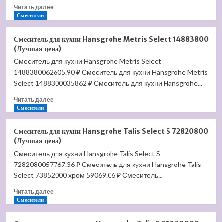
Прочитать
Читать далее
больше
Смесители
о
Скрытая
Смеситель для кухни Hansgrohe Metris Select 14883800
монтажная
(Лучшая цена)
часть
Смеситель для кухни Hansgrohe Metris Select
для
1488380062605.90 ₽ Смеситель для кухни Hansgrohe Metris
смесителя
Hansgrohe
Select 1488300035862 ₽ Смеситель для кухни Hansgrohe...
13444180
Прочитать
Читать далее
(Лучшая
больше
Смесители
цена)
о
Смеситель
Смеситель для кухни Hansgrohe Talis Select S 72820800
для
(Лучшая цена)
кухни
Смеситель для кухни Hansgrohe Talis Select S
Hansgrohe
7282080057767.36 ₽ Смеситель для кухни Hansgrohe Talis
Metris
Select
Select 73852000 хром 59069.06 ₽ Смеситель...
14883800
Прочитать
Читать далее
(Лучшая
больше
Смесители
цена)
о
Смеситель