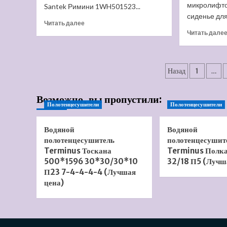
микролифто
Santek Римини 1WH501523...
сиденье для
Прочитать
Читать далее
больше
Читать дале
о
Унитаз
Santek
Пагинац
Римини
Назад
1
…
1.WH50.1.523
записей
(Лучшая
Возможно, вы пропустили:
цена)
Полотенцесушители
Полотенцесушители
Водяной
Водяной
полотенцесушитель
полотенцесушит
Terminus Тоскана
Terminus Полк
500*1596 30*30/30*10
32/18 П5 (Лучш
П23 7-4-4-4-4 (Лучшая
цена)