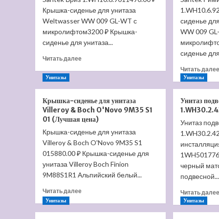
Крышка-сиденье для унитаза
1.WH10.6.9
Weltwasser WW 009 GL-WT с
сиденье для
микролифтом3200 ₽ Крышка-
WW 009 GL
сиденье для унитаза...
микролифто
сиденье для
Прочитать
Читать далее
больше
Читать дале
о
Унитазы
Унитазы
Крышка-
сиденье
Крышка-сиденье для унитаза
Унитаз под
для
Villeroy & Boch O'Novo 9M35 S1
1.WH30.2.4
унитаза
01 (Лучшая цена)
Santek
Унитаз под
Крышка-сиденье для унитаза
Бриз
1.WH30.2.4
1.WH10.6.901
Villeroy & Boch O'Novo 9M35 S1
инсталляция
(Лучшая
015880.00 ₽ Крышка-сиденье для
1WH501776 
цена)
унитаза Villeroy Boch Finion
черный мат
9M88S1R1 Альпийский белый...
подвесной..
Прочитать
Читать далее
Читать дале
больше
Унитазы
Унитазы
о
Крышка-