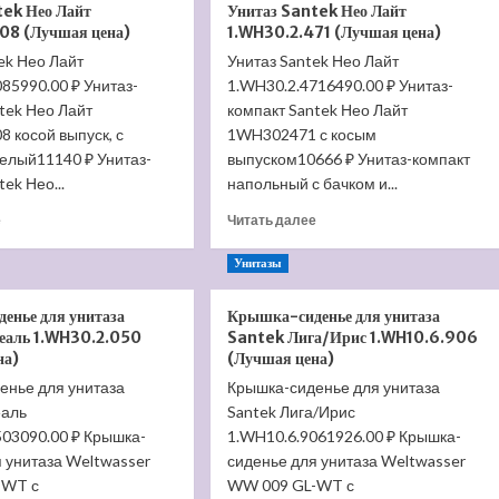
tek Нео Лайт
Унитаз Santek Нео Лайт
подвесной
Santek
08 (Лучшая цена)
1.WH30.2.471 (Лучшая цена)
Santek
Нео
ek Нео Лайт
Унитаз Santek Нео Лайт
Нео
Лайт
85990.00 ₽ Унитаз-
1.WH30.2.423
1.WH30.2.4716490.00 ₽ Унитаз-
1.WH30.2.409
(Лучшая
(Лучшая
tek Нео Лайт
компакт Santek Нео Лайт
цена)
цена)
8 косой выпуск, с
1WH302471 с косым
белый11140 ₽ Унитаз-
выпуском10666 ₽ Унитаз-компакт
ek Нео...
напольный с бачком и...
Прочитать
Прочитать
е
Читать далее
больше
больше
о
о
Унитазы
Унитаз
Унитаз
Santek
Santek
енье для унитаза
Крышка-сиденье для унитаза
Нео
Нео
еаль 1.WH30.2.050
Santek Лига/Ирис 1.WH10.6.906
Лайт
Лайт
на)
(Лучшая цена)
1.WH30.2.408
1.WH30.2.471
енье для унитаза
(Лучшая
Крышка-сиденье для унитаза
(Лучшая
цена)
цена)
еаль
Santek Лига/Ирис
503090.00 ₽ Крышка-
1.WH10.6.9061926.00 ₽ Крышка-
 унитаза Weltwasser
сиденье для унитаза Weltwasser
-WT с
WW 009 GL-WT с