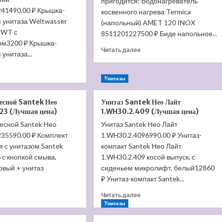
пригодится: Водонагреватель
241490.00 ₽ Крышка-
косвенного нагрева Termica
 унитаза Weltwasser
(напольный) AMET 120 INOX
-WT с
8511201227500 ₽ Биде напольное...
м3200 ₽ Крышка-
Прочитать
Читать далее
 унитаза...
больше
о
Прочитать
е
Напольный
больше
Унитазы
пристенный
о
унитаз
Крышка-
весной Santek Нео
Унитаз Santek Нео Лайт
Mia
сиденье
23 (Лучшая цена)
1.WH30.2.409 (Лучшая цена)
CN1801
для
весной Santek Нео
Унитаз Santek Нео Лайт
(Лучшая
унитаза
цена)
235590.00 ₽ Комплект
Santek
1.WH30.2.4096990.00 ₽ Унитаз-
Римини
 с унитазом Santek
компакт Santek Нео Лайт
1.WH10.6.924
с кнопкой смыва,
1.WH30.2.409 косой выпуск, с
(Лучшая
овый + унитаз
сиденьем микролифт, белый12860
цена)
.
₽ Унитаз-компакт Santek...
Прочитать
Прочитать
е
Читать далее
больше
больше
Унитазы
о
о
Унитаз
Унитаз