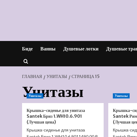
Перейти
к
содержимому
Биде
Ванны
Душевые лотки
Душевые тра
ГЛАВНАЯ
УНИТАЗЫ
СТРАНИЦА 15
Унитазы
Унитазы
Унитазы
Крышка-сиденье для унитаза
Крышка-сид
Santek Бриз 1.WH10.6.901
Santek Рим
(Лучшая цена)
(Лучшая це
Крышка-сиденье для унитаза
Крышка-сид
Santek Бриз 1.WH10.6.9011490.00 ₽
Santek Рим