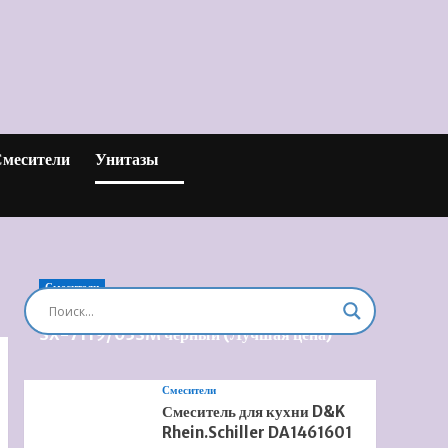
месители
Унитазы
Смесители
Душевая система встроенная Timo Briana
SX-7119/03SM черный (Лучшая цена)
Смесители
Смеситель для кухни D&K
Rhein.Schiller DA1461601