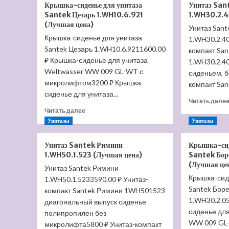
Крышка-сиденье для унитаза
Унитаз San
сиденье
Santek Цезарь 1.WH10.6.921
1.WH30.2.4
для
(Лучшая цена)
унитаза
Унитаз Sant
Крышка-сиденье для унитаза
Villeroy
1.WH30.2.40
&
Santek Цезарь 1.WH10.6.9211600.00
компакт San
Boch
₽ Крышка-сиденье для унитаза
1.WH30.2.40
O'Novo
Weltwasser WW 009 GL-WT с
сиденьем, 
9M35
микролифтом3200 ₽ Крышка-
компакт Sant
S1
сиденье для унитаза...
01
Читать дале
(Лучшая
Прочитать
Читать далее
цена)
больше
Унитазы
Унитазы
о
Крышка-
Унитаз Santek Римини
Крышка-сид
сиденье
1.WH50.1.523 (Лучшая цена)
Santek Бор
для
(Лучшая це
Унитаз Santek Римини
унитаза
Santek
Крышка-сид
1.WH50.1.5233590.00 ₽ Унитаз-
Цезарь
Santek Бор
компакт Santek Римини 1WH501523
1.WH10.6.921
1.WH30.2.0
диагональный выпуск сиденье
(Лучшая
сиденье для
полипропилен без
цена)
WW 009 GL
микролифта5800 ₽ Унитаз-компакт