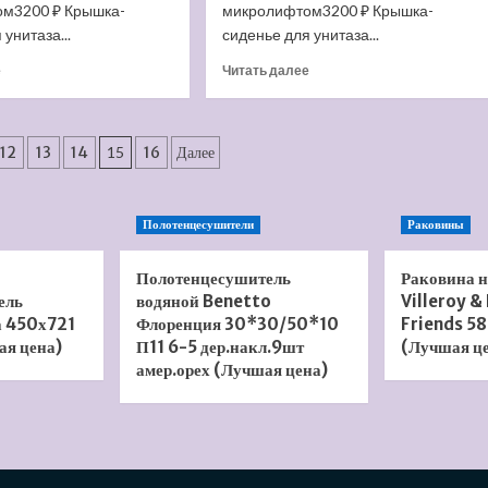
м3200 ₽ Крышка-
микролифтом3200 ₽ Крышка-
 унитаза...
сиденье для унитаза...
Прочитать
Прочитать
е
Читать далее
больше
больше
о
о
Крышка-
Крышка-
ия
сиденье
сиденье
12
13
14
15
16
Далее
для
для
унитаза
унитаза
Santek
Santek
Полотенцесушители
Раковины
Бореаль
Лига/
1.WH30.2.050
Ирис
(Лучшая
1.WH10.6.906
Полотенцесушитель
Раковина 
цена)
(Лучшая
ель
водяной Benetto
Villeroy &
цена)
а 450х721
Флоренция 30*30/50*10
Friends 58
ая цена)
П11 6-5 дер.накл.9шт
(Лучшая ц
амер.орех (Лучшая цена)