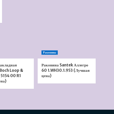
Раковины
накладная
Раковина Santek Аллегро
 Boch Loop &
60 1.WH30.1.953 (Лучшая
 5154 00 R1
цена)
ена)