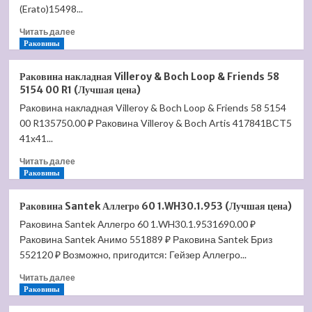
цена)
(Erato)15498...
Прочитать
Читать далее
больше
Раковины
о
Полотенцесушитель
Раковина накладная Villeroy & Boch Loop & Friends 58
водяной
5154 00 R1 (Лучшая цена)
Benetto
Раковина накладная Villeroy & Boch Loop & Friends 58 5154
Флоренция
00 R135750.00 ₽ Раковина Villeroy & Boch Artis 417841BCT5
30*30/50*10
П11
41х41...
6-
Прочитать
Читать далее
5
больше
Раковины
дер.накл.9шт
о
амер.орех
Раковина
(Лучшая
Раковина Santek Аллегро 60 1.WH30.1.953 (Лучшая цена)
накладная
цена)
Раковина Santek Аллегро 60 1.WH30.1.9531690.00 ₽
Villeroy
Раковина Santek Анимо 551889 ₽ Раковина Santek Бриз
&
Boch
552120 ₽ Возможно, пригодится: Гейзер Аллегро...
Loop
Прочитать
Читать далее
&
больше
Раковины
Friends
о
58