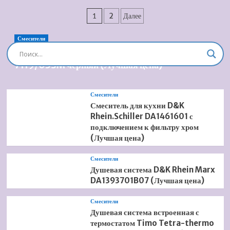
Водяной
(Лучшая
Пагинация
полотенцесушитель
цена)
1
2
Далее
Terminus
записей
Хендрикс
Смесители
+
Душевая система встроенная Timo Briana SX-
с
7119/03SM черный (Лучшая цена)
полкой
П11
(Лучшая
цена)
Смесители
Смеситель для кухни D&K
Rhein.Schiller DA1461601 с
подключением к фильтру хром
(Лучшая цена)
Смесители
Душевая система D&K Rhein Marx
DA1393701B07 (Лучшая цена)
Смесители
Душевая система встроенная с
термостатом Timo Tetra-thermo