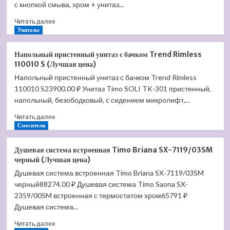
5661
с кнопкой смыва, хром + унитаз...
10
Прочитать
Читать далее
01
больше
Унитазы
(Лучшая
о
цена)
Унитаз
Напольный пристенный унитаз с бачком Trend Rimless
подвесной
110010 S (Лучшая цена)
Jacob
Напольный пристенный унитаз с бачком Trend Rimless
Delafon
110010 S23900.00 ₽ Унитаз Timo SOLI TK-301 пристенный,
Vox
EDM102-
напольный, безободковый, с сидением микролифт,...
00
Прочитать
Читать далее
(Лучшая
больше
Смесители
цена)
о
Напольный
Душевая система встроенная Timo Briana SX-7119/03SM
пристенный
черный (Лучшая цена)
унитаз
Душевая система встроенная Timo Briana SX-7119/03SM
с
черный88274.00 ₽ Душевая система Timo Saona SX-
бачком
Trend
2359/00SM встроенная с термостатом хром65791 ₽
Rimless
Душевая система...
110010
Прочитать
S
Читать далее