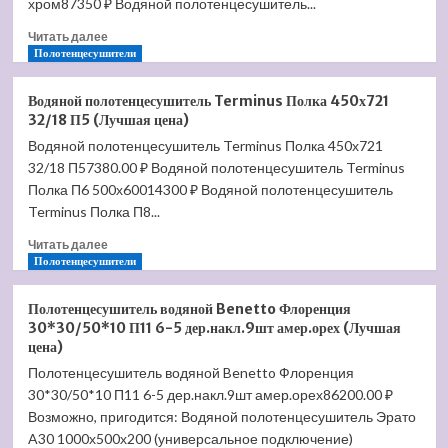
хром87350 ₽ Водяной полотенцесушитель...
Прочитать
Читать далее
больше
Полотенцесушители
о
Водяной
Водяной полотенцесушитель Terminus Полка 450х721
полотенцесушитель
32/18 П5 (Лучшая цена)
Terminus
Водяной полотенцесушитель Terminus Полка 450х721
Тоскана
32/18 П57380.00 ₽ Водяной полотенцесушитель Terminus
500*1596
30*30/30*10
Полка П6 500х60014300 ₽ Водяной полотенцесушитель
П23
Terminus Полка П8...
7-
Прочитать
4-
Читать далее
больше
Полотенцесушители
4-
о
4-
Водяной
4
Полотенцесушитель водяной Benetto Флоренция
полотенцесушитель
(Лучшая
30*30/50*10 П11 6-5 дер.накл.9шт амер.орех (Лучшая
Terminus
цена)
цена)
Полка
Полотенцесушитель водяной Benetto Флоренция
450х721
30*30/50*10 П11 6-5 дер.накл.9шт амер.орех86200.00 ₽
32/18
П5
Возможно, пригодится: Водяной полотенцесушитель Эрато
(Лучшая
A30 1000х500х200 (универсальное подключение)