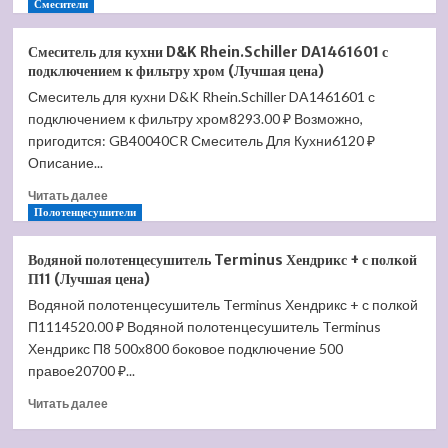
больше
Смесители
(Лучшая
о
цена)
Душевая
Смеситель для кухни D&K Rhein.Schiller DA1461601 с
система
подключением к фильтру хром (Лучшая цена)
встроенная
Смеситель для кухни D&K Rhein.Schiller DA1461601 с
Timo
подключением к фильтру хром8293.00 ₽ Возможно,
Briana
SX-
пригодится: GB40040CR Смеситель Для Кухни6120 ₽
7119/03SM
Описание...
черный
Прочитать
(Лучшая
Читать далее
больше
Полотенцесушители
цена)
о
Смеситель
Водяной полотенцесушитель Terminus Хендрикс + с полкой
для
П11 (Лучшая цена)
кухни
Водяной полотенцесушитель Terminus Хендрикс + с полкой
D&K
П1114520.00 ₽ Водяной полотенцесушитель Terminus
Rhein.Schiller
DA1461601
Хендрикс П8 500х800 боковое подключение 500
с
правое20700 ₽...
подключением
Прочитать
к
Читать далее
больше
фильтру
о
хром