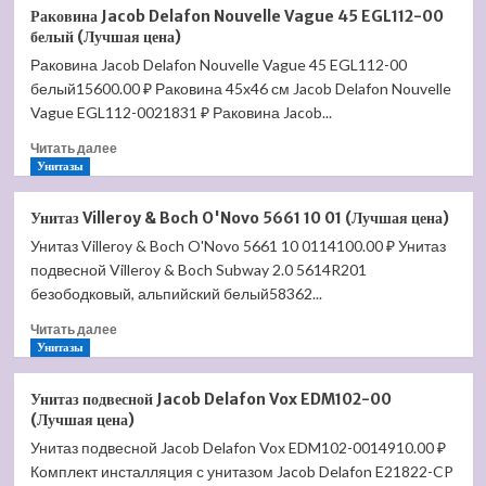
Раковина
5154
Раковина Jacob Delafon Nouvelle Vague 45 EGL112-00
Santek
00
белый (Лучшая цена)
Аллегро
R1
Раковина Jacob Delafon Nouvelle Vague 45 EGL112-00
60
(Лучшая
белый15600.00 ₽ Раковина 45x46 см Jacob Delafon Nouvelle
1.WH30.1.953
цена)
(Лучшая
Vague EGL112-0021831 ₽ Раковина Jacob...
цена)
Прочитать
Читать далее
больше
Унитазы
о
Раковина
Унитаз Villeroy & Boch O'Novo 5661 10 01 (Лучшая цена)
Jacob
Унитаз Villeroy & Boch O'Novo 5661 10 0114100.00 ₽ Унитаз
Delafon
подвесной Villeroy & Boch Subway 2.0 5614R201
Nouvelle
Vague
безободковый, альпийский белый58362...
45
Прочитать
Читать далее
EGL112-
больше
Унитазы
00
о
белый
Унитаз
(Лучшая
Унитаз подвесной Jacob Delafon Vox EDM102-00
Villeroy
цена)
(Лучшая цена)
&
Унитаз подвесной Jacob Delafon Vox EDM102-0014910.00 ₽
Boch
Комплект инсталляция с унитазом Jacob Delafon E21822-CP
O'Novo