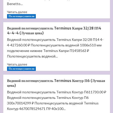
цена)
Benetto...
Прочитать
Читать далее
больше
Полотенцесушители
о
Полотенцесушитель
Водяной полотенцесушитель Terminus Капри 32/28 П14
водяной
4-4-4 (Лучшая цена)
Benetto
Водяной полотенцесушитель Terminus Капри 32/28 П14 4-
Кардинал
4-427260.00 ₽ Полотенцесушитель водяной 1006x510 мм
30*30/20*20
П9
подключение нижнее Terminus Капри П1458563 ₽
4-
Полотенцесушитель водяной...
3-
Прочитать
2
Читать далее
больше
Полотенцесушители
(Лучшая
о
цена)
Водяной
Водяной полотенцесушитель Terminus Контур П6 (Лучшая
полотенцесушитель
цена)
Terminus
Водяной полотенцесушитель Terminus Контур П611730.00 ₽
Капри
Водяной полотенцесушитель Terminus Контур П6
32/28
П14
300х70014299 ₽ Полотенцесушитель водяной Terminus
4-
Контур 4670078529671 П9 40х100...
4-