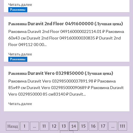
Прочитать
4
Читать далее
больше
Раковины
(Лучшая
о
цена)
Водяной
Раковина Duravit 2nd Floor 0491600000 (Лучшая цена)
полотенцесушитель
Раковина Duravit 2nd Floor 049160000022114.01 ₽ Раковина
Terminus
60x43 см Duravit 2nd Floor 049160000030835 ₽ Duravit 2nd
Контур
П6
Floor 049112 00 00...
(Лучшая
Прочитать
Читать далее
цена)
больше
Раковины
о
Раковина
Раковина Duravit Vero 0329850000 (Лучшая цена)
Duravit
Раковина Duravit Vero 032985000037891.98 ₽ Раковина
2nd
85x49 см Duravit Vero 032985000090689 ₽ Раковина Duravit
Floor
0491600000
Vero 0329850000 85 см83140 ₽ Duravit...
(Лучшая
Прочитать
Читать далее
цена)
больше
о
Раковина
Пагинация
Duravit
Назад
1
…
11
12
13
14
15
16
17
…
111
Vero