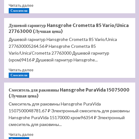
Прочитать
Читать далее
больше
Смесители
о
Унитаз
Душевой гарнитур Hansgrohe Crometta 85 Vario/Unica
Santek
27763000 (Лучшая цена)
Нео
Душевой гарнитур Hansgrohe Crometta 85 Vario/Unica
1.WH30.2.194
277630005264.56 ₽ Hansgrohe Crometta 85
(Лучшая
цена)
Vario/Unica'Crometta 27763000 Душевой гарнитур
(хром)9416 ₽ Душевой гарнитур Hansgrohe...
Прочитать
Читать далее
больше
Смесители
о
Душевой
Смеситель для раковины Hansgrohe PuraVida 15075000
гарнитур
(Лучшая цена)
Hansgrohe
Смеситель для раковины Hansgrohe PuraVida
Crometta
1507500048781.67 ₽ Электронный смеситель для раковины
85
Vario/Unica
Hansgrohe PuraVida 15170000 хром96354 ₽ Электронный
27763000
смеситель для раковины...
(Лучшая
Прочитать
цена)
Читать далее