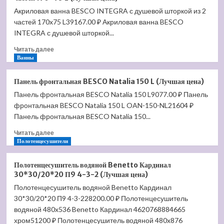
BESCO
Акриловая ванна BESCO INTEGRA с душевой шторкой из 2
Quadro
частей 170x75 L39167.00 ₽ Акриловая ванна BESCO
165
(Лучшая
INTEGRA с душевой шторкой...
цена)
Прочитать
Читать далее
больше
Ванны
о
Акриловая
Панель фронтальная BESCO Natalia 150 L (Лучшая цена)
ванна
Панель фронтальная BESCO Natalia 150 L9077.00 ₽ Панель
BESCO
фронтальная BESCO Natalia 150 L OAN-150-NL21604 ₽
INTEGRA
с
Панель фронтальная BESCO Natalia 150...
душевой
Прочитать
Читать далее
шторкой
больше
Полотенцесушители
из
о
2
Панель
частей
Полотенцесушитель водяной Benetto Кардинал
фронтальная
170×75
30*30/20*20 П9 4-3-2 (Лучшая цена)
BESCO
L
Полотенцесушитель водяной Benetto Кардинал
Natalia
(Лучшая
30*30/20*20 П9 4-3-228200.00 ₽ Полотенцесушитель
150
цена)
L
водяной 480x536 Benetto Кардинал 4620768884665
(Лучшая
хром51200 ₽ Полотенцесушитель водяной 480x876