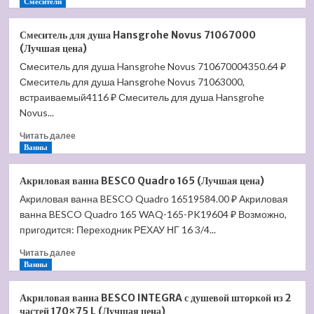
больше
Смесители
о
Смеситель
Смеситель для душа Hansgrohe Novus 71067000
для
(Лучшая цена)
раковины
Смеситель для душа Hansgrohe Novus 710670004350.64 ₽
Hansgrohe
Смеситель для душа Hansgrohe Novus 71063000,
PuraVida
15075000
встраиваемый4116 ₽ Смеситель для душа Hansgrohe
(Лучшая
Novus...
цена)
Прочитать
Читать далее
больше
Ванны
о
Смеситель
Акриловая ванна BESCO Quadro 165 (Лучшая цена)
для
Акриловая ванна BESCO Quadro 16519584.00 ₽ Акриловая
душа
ванна BESCO Quadro 165 WAQ-165-PK19604 ₽ Возможно,
Hansgrohe
Novus
пригодится: Переходник РЕХАУ НГ 16 3/4...
71067000
Прочитать
Читать далее
(Лучшая
больше
Ванны
цена)
о
Акриловая
Акриловая ванна BESCO INTEGRA с душевой шторкой из 2
ванна
частей 170×75 L (Лучшая цена)