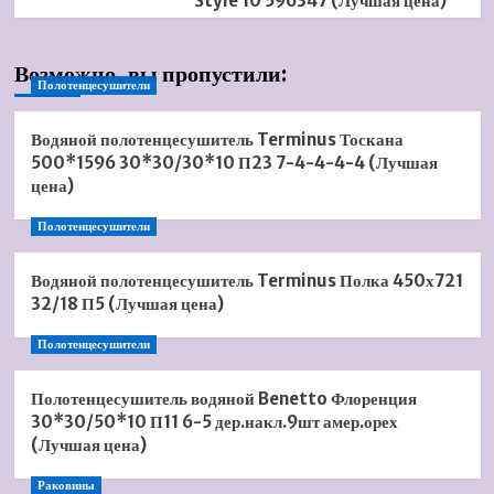
Style 10 596347 (Лучшая цена)
Возможно, вы пропустили:
Полотенцесушители
Водяной полотенцесушитель Terminus Тоскана
500*1596 30*30/30*10 П23 7-4-4-4-4 (Лучшая
цена)
Полотенцесушители
Водяной полотенцесушитель Terminus Полка 450х721
32/18 П5 (Лучшая цена)
Полотенцесушители
Полотенцесушитель водяной Benetto Флоренция
30*30/50*10 П11 6-5 дер.накл.9шт амер.орех
(Лучшая цена)
Раковины