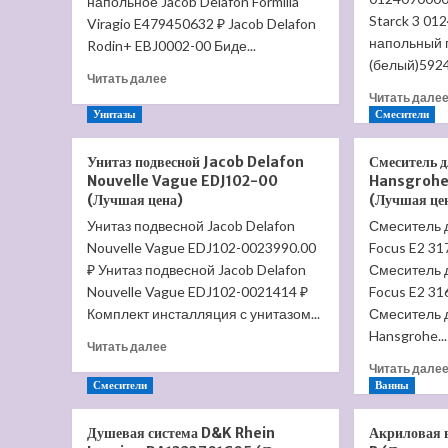
напольное Jacob Delafon Formilia
Starck 3 01
Viragio E479450632 ₽ Jacob Delafon
напольный 
Rodin+ EBJ0002-00 Биде...
(белый)5924
Прочитать
Читать далее
больше
Читать дале
о
Унитазы
Смесители
Биде
напольное
Унитаз подвесной Jacob Delafon
Смеситель 
Jacob
Nouvelle Vague EDJ102-00
Hansgrohe
Delafon
(Лучшая цена)
(Лучшая це
Viragio
Унитаз подвесной Jacob Delafon
Смеситель 
E4775-
Nouvelle Vague EDJ102-0023990.00
00
Focus E2 3
(Лучшая
₽ Унитаз подвесной Jacob Delafon
Смеситель 
цена)
Nouvelle Vague EDJ102-0021414 ₽
Focus E2 3
Комплект инсталляция с унитазом...
Смеситель 
Hansgrohe...
Прочитать
Читать далее
больше
Читать дале
о
Смесители
Ванны
Унитаз
подвесной
Душевая система D&K Rhein
Акриловая 
Jacob