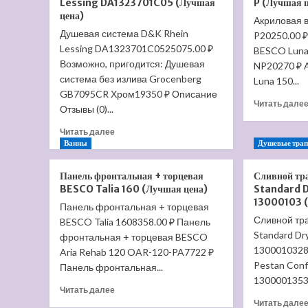
Lessing DA1323701C05 (Лучшая
P (Лучшая 
Delafon
цена)
Nouvelle
Акриловая 
Душевая система D&K Rhein
Vague
P20250.00 
EDJ102-
Lessing DA1323701C0525075.00 ₽
BESCO Luna
00
Возможно, пригодится: Душевая
NP20270 ₽ 
(Лучшая
система без излива Grocenberg
Luna 150...
цена)
GB7095CR Хром19350 ₽ Описание
Читать дале
Отзывы (0)...
Прочитать
Читать далее
больше
Ванны
Душевые тра
о
Душевая
Панель фронтальная + торцевая
Сливной тр
система
BESCO Talia 160 (Лучшая цена)
Standard D
D&K
13000103 (
Панель фронтальная + торцевая
Rhein
Сливной тра
BESCO Talia 1608358.00 ₽ Панель
Lessing
DA1323701C05
Standard Dry
фронтальная + торцевая BESCO
(Лучшая
1300010328
Aria Rehab 120 OAR-120-PA7722 ₽
цена)
Pestan Conf
Панель фронтальная...
13000013532
Прочитать
Читать далее
больше
Читать дале