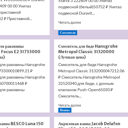
Starck 3 222609 00 00 Унитаз
2409 00 00 Унитаз
подвесной (белый)50752 ₽ Унитаз
приставной
подвесной Duravit...
2 ₽ Приставной...
Прочитать
Читать далее
Прочитать
больше
е
больше
о
Смесители
о
Унитаз
Приставной
подвесной
для раковины
Смеситель для биде Hansgrohe
унитаз
Duravit
 Focus E2 31733000
Metropol Classic 31320000
Duravit
Starck
на)
(Лучшая цена)
Starck
3
для раковины Hansgrohe
Смеситель для биде Hansgrohe
3
2202090000
173300010899.21 ₽
01240900001
Metropol Classic 3132000047212.06
(Лучшая
WG
цена)
для раковины Hansgrohe
₽ Смеситель Hansgrohe Metropol
(Лучшая
160700011468 ₽
32520340 для биде, с донным
цена)
для раковины
клапаном Push-Open65030 ₽
Смеситель...
Прочитать
Прочитать
е
Читать далее
больше
больше
Ванны
о
о
Смеситель
Смеситель
ванна BESCO Luna 150
Акриловая ванна Jacob Delafon
для
для