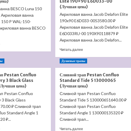
цена)
Elite 190×90 E6D033-00
раковины
биде
(Лучшая цена)
ванна BESCO Luna 150
Hansgrohe
Hansgrohe
Акриловая ванна Jacob Delafon Elite
₽ Акриловая ванна
Focus
Metropol
E2
190x90 E6D033-0053580.00 ₽
Classic
 150 P WAL-150-
31733000
31320000
Акриловая ванна Jacob Delafon Elite
Акриловая ванна BESCO
(Лучшая
(Лучшая
E6D033RU-00 190X90118879 ₽
цена)
цена)
Акриловая ванна Jacob Delafon...
Прочитать
е
больше
Прочитать
Читать далее
о
больше
Акриловая
о
пы
Душевые трапы
ванна
Акриловая
BESCO
ванна
ап Pestan Confluo
Сливной трап Pestan Confluo
Luna
Jacob
ry 3 Black Glass
Standard Tide 5 13000065
150
Delafon
Лучшая цена)
(Лучшая цена)
P
Elite
п Pestan Confluo
(Лучшая
Сливной трап Pestan Confluo
190×90
цена)
E6D033-
 3 Black Glass
Standard Tide 5 130000651640.00 ₽
00
70.00 ₽ Сливной трап
Сливной трап Pestan Confluo
(Лучшая
luo Standard Angle 1
Standard Angle 1 130000135320 ₽
цена)
0 ₽...
Сливной трап...
Прочитать
Прочитать
е
Читать далее