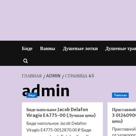
Перейти
к
содержимому
Биде
Ванны
Душевые лотки
Душевые тра
ГЛАВНАЯ
ADMIN
СТРАНИЦА 45
admin
Биде
Унитазы
Биде напольное Jacob Delafon
Приставной
Viragio E4775-00 (Лучшая цена)
3 0124090
цена)
Биде напольное Jacob Delafon
Приставной 
Viragio E4775-0012870.00 ₽ Биде
0124090000