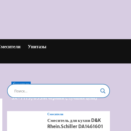
месители
Унитазы
Смесители
Душевая система встроенная Timo Briana
SX-7119/03SM черный (Лучшая цена)
Смесители
Смеситель для кухни D&K
Rhein.Schiller DA1461601