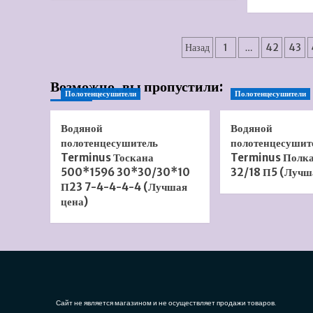
о
Панель
фронтальная
Пагинация
+
Назад
1
…
42
43
торцевая
записей
BESCO
Возможно, вы пропустили:
Talia
Полотенцесушители
Полотенцесушители
160
(Лучшая
цена)
Водяной
Водяной
полотенцесушитель
полотенцесушит
Terminus Тоскана
Terminus Полк
500*1596 30*30/30*10
32/18 П5 (Лучш
П23 7-4-4-4-4 (Лучшая
цена)
Сайт не является магазином и не осуществляет продажи товаров.