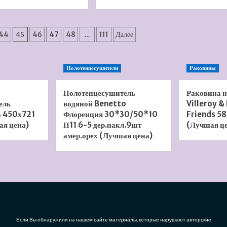
больше
больше
о
о
Сливной
Сливной
трап
трап
44
45
46
47
48
…
111
Далее
Pestan
Pestan
Confluo
Confluo
Standard
Standard
Полотенцесушители
Раковины
Dry
Tide
3
5
Black
13000065
Полотенцесушитель
Раковина 
Glass
(Лучшая
ель
водяной Benetto
Villeroy &
13000103
цена)
а 450х721
Флоренция 30*30/50*10
Friends 58
(Лучшая
ая цена)
П11 6-5 дер.накл.9шт
(Лучшая ц
цена)
амер.орех (Лучшая цена)
Если Вы обнаружили на нашем сайте материалы, которые нарушают авторские