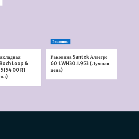
Раковины
накладная
Раковина Santek Аллегро
 Boch Loop &
60 1.WH30.1.953 (Лучшая
 5154 00 R1
цена)
ена)