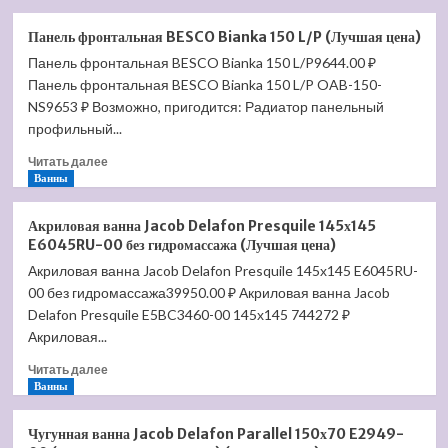
о
Душевая
Панель фронтальная BESCO Bianka 150 L/P (Лучшая цена)
лейка
Панель фронтальная BESCO Bianka 150 L/P9644.00 ₽
Hansgrohe
Панель фронтальная BESCO Bianka 150 L/P OAB-150-
Crometta
85
NS9653 ₽ Возможно, пригодится: Радиатор панельный
Green
профильный...
28561000
Прочитать
(Лучшая
Читать далее
больше
Ванны
цена)
о
Панель
Акриловая ванна Jacob Delafon Presquile 145х145
фронтальная
E6045RU-00 без гидромассажа (Лучшая цена)
BESCO
Акриловая ванна Jacob Delafon Presquile 145х145 E6045RU-
Bianka
00 без гидромассажа39950.00 ₽ Акриловая ванна Jacob
150
L/P
Delafon Presquile E5BC3460-00 145х145 744272 ₽
(Лучшая
Акриловая...
цена)
Прочитать
Читать далее
больше
Ванны
о
Акриловая
Чугунная ванна Jacob Delafon Parallel 150х70 E2949-
ванна