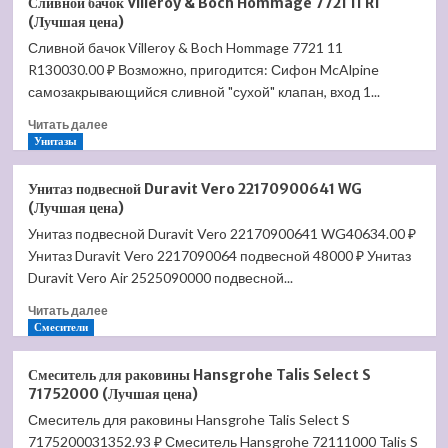
Сливной бачок Villeroy & Boch Hommage 7721 11 R1
унитаз
(Лучшая цена)
Jacob
Сливной бачок Villeroy & Boch Hommage 7721 11
Delafon
R130030.00 ₽ Возможно, пригодится: Сифон McAlpine
Formilia
Viragio
самозакрывающийся сливной "сухой" клапан, вход 1...
E4772
Прочитать
Читать далее
(Лучшая
больше
Унитазы
цена)
о
Сливной
Унитаз подвесной Duravit Vero 22170900641 WG
бачок
(Лучшая цена)
Villeroy
Унитаз подвесной Duravit Vero 22170900641 WG40634.00 ₽
&
Унитаз Duravit Vero 2217090064 подвесной 48000 ₽ Унитаз
Boch
Hommage
Duravit Vero Air 2525090000 подвесной...
7721
Прочитать
Читать далее
11
больше
Смесители
R1
о
(Лучшая
Унитаз
цена)
Смеситель для раковины Hansgrohe Talis Select S
подвесной
71752000 (Лучшая цена)
Duravit
Смеситель для раковины Hansgrohe Talis Select S
Vero
7175200031352.93 ₽ Смеситель Hansgrohe 72111000 Talis S
22170900641