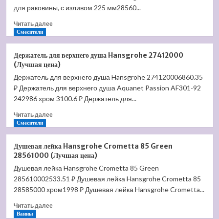
WG
для раковины, с изливом 225 мм28560...
(Лучшая
Прочитать
Читать далее
цена)
больше
Смесители
о
Смеситель
Держатель для верхнего душа Hansgrohe 27412000
для
(Лучшая цена)
раковины
Держатель для верхнего душа Hansgrohe 274120006860.35
Hansgrohe
₽ Держатель для верхнего душа Aquanet Passion AF301-92
Talis
Select
242986 хром 3100.6 ₽ Держатель для...
S
Прочитать
Читать далее
71752000
больше
Смесители
(Лучшая
о
цена)
Держатель
Душевая лейка Hansgrohe Crometta 85 Green
для
28561000 (Лучшая цена)
верхнего
Душевая лейка Hansgrohe Crometta 85 Green
душа
285610002533.51 ₽ Душевая лейка Hansgrohe Crometta 85
Hansgrohe
27412000
28585000 хром1998 ₽ Душевая лейка Hansgrohe Crometta...
(Лучшая
Прочитать
Читать далее
цена)
больше
Ванны