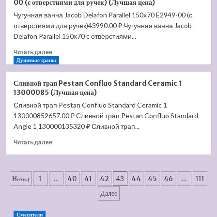
00 (с отверстиями для ручек) (Лучшая цена)
Jacob
Чугунная ванна Jacob Delafon Parallel 150х70 E2949-00 (с
Delafon
отверстиями для ручек)43990.00 ₽ Чугунная ванна Jacob
Presquile
145х145
Delafon Parallel 150x70 с отверстиями...
E6045RU-
Прочитать
Читать далее
00
больше
Душевые трапы
без
о
гидромассажа
Чугунная
(Лучшая
Сливной трап Pestan Confluo Standard Ceramic 1
ванна
цена)
13000085 (Лучшая цена)
Jacob
Сливной трап Pestan Confluo Standard Ceramic 1
Delafon
130000852657.00 ₽ Сливной трап Pestan Confluo Standard
Parallel
150х70
Angle 1 130000135320 ₽ Сливной трап...
E2949-
Прочитать
Читать далее
00
больше
(с
о
отверстиями
Сливной
для
Пагинация
трап
Назад
1
…
40
41
42
43
44
45
46
…
111
ручек)
Pestan
(Лучшая
записей
Далее
Confluo
цена)
Standard
Ceramic
Смесители