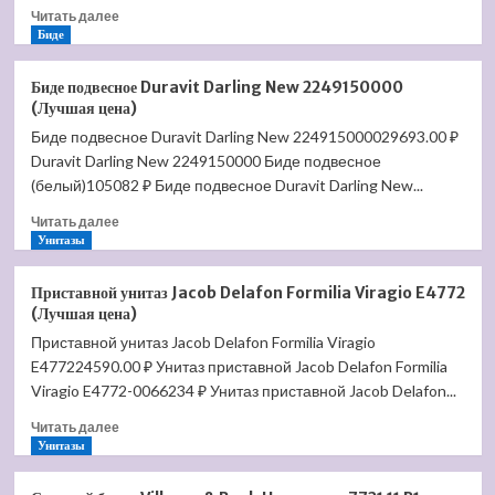
Прочитать
Читать далее
больше
Биде
о
Биде
Биде подвесное Duravit Darling New 2249150000
напольное
(Лучшая цена)
Duravit
Биде подвесное Duravit Darling New 224915000029693.00 ₽
Vero
Duravit Darling New 2249150000 Биде подвесное
22401000001-
WG
(белый)105082 ₽ Биде подвесное Duravit Darling New...
(Лучшая
Прочитать
Читать далее
цена)
больше
Унитазы
о
Биде
Приставной унитаз Jacob Delafon Formilia Viragio E4772
подвесное
(Лучшая цена)
Duravit
Приставной унитаз Jacob Delafon Formilia Viragio
Darling
E477224590.00 ₽ Унитаз приставной Jacob Delafon Formilia
New
2249150000
Viragio E4772-0066234 ₽ Унитаз приставной Jacob Delafon...
(Лучшая
Прочитать
Читать далее
цена)
больше
Унитазы
о
Приставной