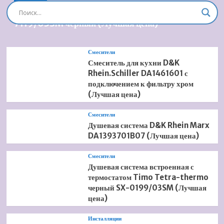
1
Душевая система встроенная Timo Briana SX-
13000085
7119/03SM черный (Лучшая цена)
(Лучшая
цена)
Смесители
Смеситель для кухни D&K
Rhein.Schiller DA1461601 с
подключением к фильтру хром
(Лучшая цена)
Смесители
Душевая система D&K Rhein Marx
DA1393701B07 (Лучшая цена)
Смесители
Душевая система встроенная с
термостатом Timo Tetra-thermo
черный SX-0199/03SM (Лучшая
цена)
Инсталляции