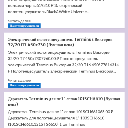
(Лучшая
полками черный19310 ₽ Электрический
цена)
полотенцесушитель Black&White Universe...
Прочитать
Читать далее
больше
Полотенцесушители
о
Электрический
Электрический полотенцесушитель Terminus Виктория
полотенцесушитель
32/20 П7 450х730 (Лучшая цена)
Black&White
Электрический полотенцесушитель Terminus Виктория
N-
32/20 П7 450х7307960.00 ₽ Полотенцесушитель
337B
черный
электрический Terminus Виктория 32/20 П16 450*77814314
матовый
₽ Полотенцесушитель электрический Terminus Виктория...
(Лучшая
Прочитать
цена)
Читать далее
больше
Полотенцесушители
о
Электрический
Держатель Terminus для пс 1" сплав 101SCH6610 (Лучшая
полотенцесушитель
цена)
Terminus
Держатель Terminus для пс 1" сплав 101SCH661068.00 ₽
Виктория
Держатель для полотенцесушителя 1" 103SCH6610
32/20
П7
(101SCH6610,121STS6610) 1 шт Terminus