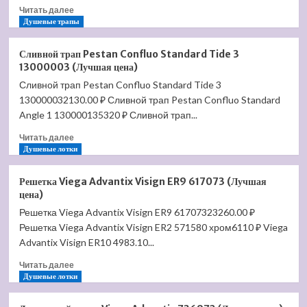
Прочитать
Читать далее
больше
Душевые трапы
о
Сливной
Сливной трап Pestan Confluo Standard Tide 3
трап
13000003 (Лучшая цена)
Pestan
Сливной трап Pestan Confluo Standard Tide 3
Confluo
130000032130.00 ₽ Сливной трап Pestan Confluo Standard
Standard
Dry
Angle 1 130000135320 ₽ Сливной трап...
1
Прочитать
Читать далее
13000015
больше
Душевые лотки
(Лучшая
о
цена)
Сливной
Решетка Viega Advantix Visign ER9 617073 (Лучшая
трап
цена)
Pestan
Решетка Viega Advantix Visign ER9 61707323260.00 ₽
Confluo
Решетка Viega Advantix Visign ER2 571580 хром6110 ₽ Viega
Standard
Tide
Advantix Visign ER10 4983.10...
3
Прочитать
Читать далее
13000003
больше
Душевые лотки
(Лучшая
о
цена)
Решетка