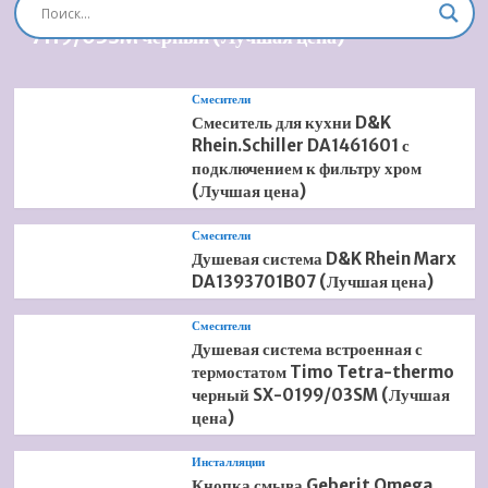
(Лучшая
Душевая система встроенная Timo Briana SX-
цена)
7119/03SM черный (Лучшая цена)
Смесители
Смеситель для кухни D&K
Rhein.Schiller DA1461601 с
подключением к фильтру хром
(Лучшая цена)
Смесители
Душевая система D&K Rhein Marx
DA1393701B07 (Лучшая цена)
Смесители
Душевая система встроенная с
термостатом Timo Tetra-thermo
черный SX-0199/03SM (Лучшая
цена)
Инсталляции
Кнопка смыва Geberit Omega