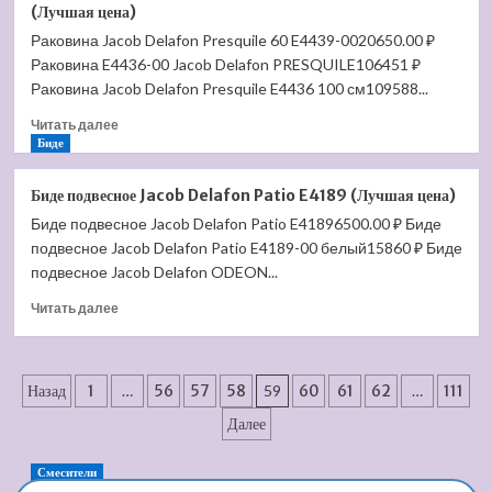
Jacob
(Лучшая цена)
Delafon
Раковина Jacob Delafon Presquile 60 E4439-0020650.00 ₽
Escale
Раковина E4436-00 Jacob Delafon PRESQUILE106451 ₽
E1289
(Лучшая
Раковина Jacob Delafon Presquile E4436 100 см109588...
цена)
Прочитать
Читать далее
больше
Биде
о
Раковина
Биде подвесное Jacob Delafon Patio E4189 (Лучшая цена)
Jacob
Биде подвесное Jacob Delafon Patio E41896500.00 ₽ Биде
Delafon
подвесное Jacob Delafon Patio E4189-00 белый15860 ₽ Биде
Presquile
60
подвесное Jacob Delafon ODEON...
E4439-
Прочитать
Читать далее
00
больше
(Лучшая
о
цена)
Биде
Пагинация
подвесное
Назад
1
…
56
57
58
59
60
61
62
…
111
Jacob
записей
Далее
Delafon
Patio
E4189
Смесители