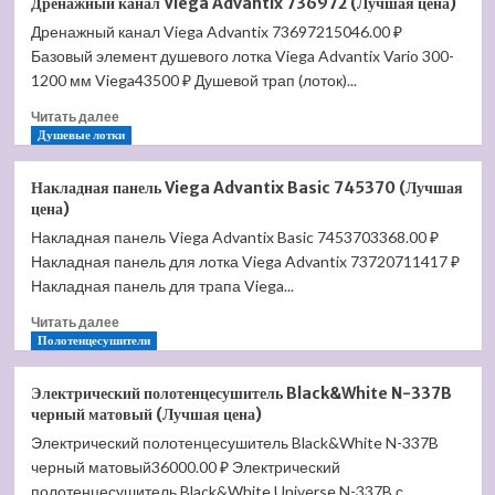
Дренажный канал Viega Advantix 736972 (Лучшая цена)
Viega
Дренажный канал Viega Advantix 73697215046.00 ₽
Advantix
Базовый элемент душевого лотка Viega Advantix Vario 300-
Visign
ER9
1200 мм Viega43500 ₽ Душевой трап (лоток)...
617073
Прочитать
Читать далее
(Лучшая
больше
Душевые лотки
цена)
о
Дренажный
Накладная панель Viega Advantix Basic 745370 (Лучшая
канал
цена)
Viega
Накладная панель Viega Advantix Basic 7453703368.00 ₽
Advantix
Накладная панель для лотка Viega Advantix 73720711417 ₽
736972
(Лучшая
Накладная панель для трапа Viega...
цена)
Прочитать
Читать далее
больше
Полотенцесушители
о
Накладная
Электрический полотенцесушитель Black&White N-337B
панель
черный матовый (Лучшая цена)
Viega
Электрический полотенцесушитель Black&White N-337B
Advantix
черный матовый36000.00 ₽ Электрический
Basic
745370
полотенцесушитель Black&White Universe N-337B с