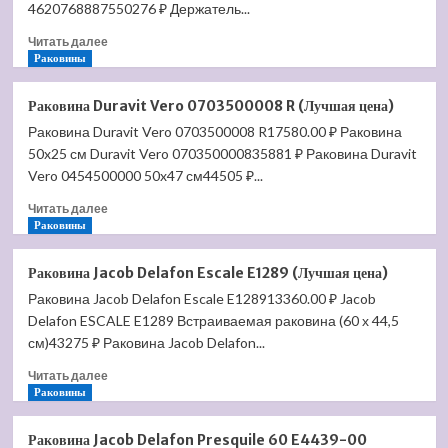
450х730
4620768887550276 ₽ Держатель...
(Лучшая
Прочитать
цена)
Читать далее
больше
Раковины
о
Держатель
Раковина Duravit Vero 0703500008 R (Лучшая цена)
Terminus
Раковина Duravit Vero 0703500008 R17580.00 ₽ Раковина
для
50x25 см Duravit Vero 070350000835881 ₽ Раковина Duravit
пс
1"
Vero 0454500000 50x47 см44505 ₽...
сплав
Прочитать
Читать далее
101SCH6610
больше
Раковины
(Лучшая
о
цена)
Раковина
Раковина Jacob Delafon Escale E1289 (Лучшая цена)
Duravit
Раковина Jacob Delafon Escale E128913360.00 ₽ Jacob
Vero
Delafon ESCALE E1289 Встраиваемая раковина (60 х 44,5
0703500008
R
см)43275 ₽ Раковина Jacob Delafon...
(Лучшая
Прочитать
Читать далее
цена)
больше
Раковины
о
Раковина
Раковина Jacob Delafon Presquile 60 E4439-00