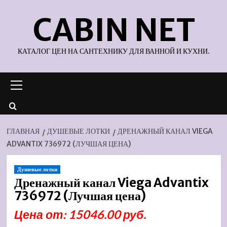
Перейти
CABIN NET
к
содержимому
КАТАЛОГ ЦЕН НА САНТЕХНИКУ ДЛЯ ВАННОЙ И КУХНИ.
Основное
меню
ГЛАВНАЯ
ДУШЕВЫЕ ЛОТКИ
ДРЕНАЖНЫЙ КАНАЛ VIEGA
ADVANTIX 736972 (ЛУЧШАЯ ЦЕНА)
Душевые лотки
Дренажный канал Viega Advantix
736972 (Лучшая цена)
Цена от: 15046.00 руб.