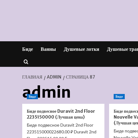
Перейти
к
содержимому
Биде
Ванны
Душевые лотки
Душевые тра
ГЛАВНАЯ
ADMIN
СТРАНИЦА 87
admin
Биде
Биде
Биде подвесное Duravit 2nd Floor
Биде подве
2235150000 (Лучшая цена)
Nouvelle 
(Лучшая це
Биде подвесное Duravit 2nd Floor
Биде подвес
223515000022680.00 ₽ Duravit 2nd
Nouvelle V