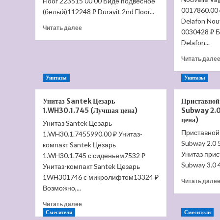
Floor 223515 00 00 Биде подвесное
0017860.00 
(белый)112248 ₽ Duravit 2nd Floor...
Delafon Nou
Прочитать
Читать далее
0030428 ₽ 
больше
Delafon...
о
Биде
Читать дале
подвесное
Duravit
Унитазы
Унитазы
2nd
Floor
Унитаз Santek Цезарь
Приставной 
2235150000
1.WH30.1.745 (Лучшая цена)
Subway 2.0
(Лучшая
цена)
цена)
Унитаз Santek Цезарь
Приставной 
1.WH30.1.7455990.00 ₽ Унитаз-
Subway 2.0 
компакт Santek Цезарь
Унитаз прис
1.WH30.1.745 с сиденьем7532 ₽
Subway 3.0 
Унитаз-компакт Santek Цезарь
1WH301746 с микролифтом13324 ₽
Читать дале
Возможно,...
Прочитать
Читать далее
больше
Смесители
Смесители