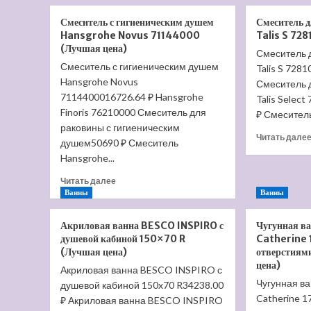
о
Унитаз
Смеситель с гигиеническим душем
Смеситель 
Santek
Hansgrohe Novus 71144000
Talis S 72
Цезарь
(Лучшая цена)
Смеситель 
1.WH30.1.745
Смеситель с гигиеническим душем
(Лучшая
Talis S 728
Hansgrohe Novus
цена)
Смеситель 
7114400016726.64 ₽ Hansgrohe
Talis Selec
Finoris 76210000 Смеситель для
₽ Смеситель
раковины с гигиеническим
Читать дале
душем50690 ₽ Смеситель
Hansgrohe...
Прочитать
Читать далее
больше
Ванны
Ванны
о
Смеситель
Акриловая ванна BESCO INSPIRO с
Чугунная в
с
душевой кабиной 150×70 R
Catherine
гигиеническим
(Лучшая цена)
отверстиям
душем
цена)
Акриловая ванна BESCO INSPIRO с
Hansgrohe
Чугунная ва
душевой кабиной 150x70 R34238.00
Novus
71144000
Catherine 1
₽ Акриловая ванна BESCO INSPIRO
(Лучшая