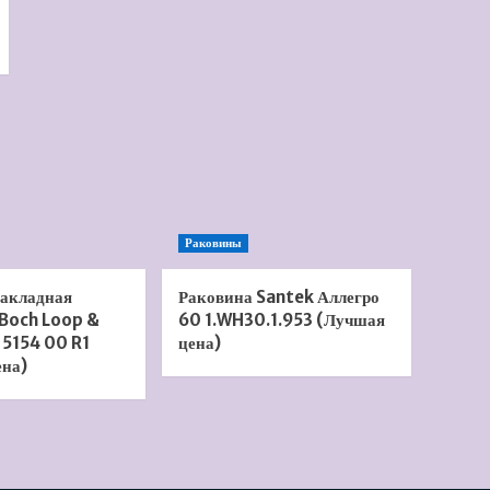
Раковины
накладная
Раковина Santek Аллегро
 Boch Loop &
60 1.WH30.1.953 (Лучшая
 5154 00 R1
цена)
ена)