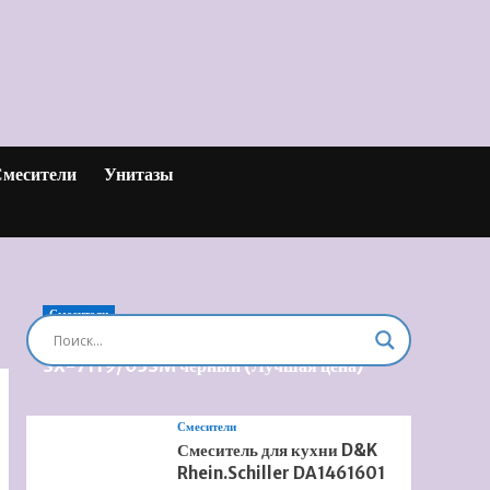
месители
Унитазы
Смесители
Душевая система встроенная Timo Briana
SX-7119/03SM черный (Лучшая цена)
Смесители
Смеситель для кухни D&K
Rhein.Schiller DA1461601