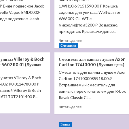
₽ Биде подвесное Jacob
1.WH10.6.9151590.00 ₽ Крышка-
velle Vague EMD0002-
сиденье для унитаза Weltwasser
Биде подвесное Jacob
WW 009 GL-WT с
микролифтом3200 ₽ Возможно,
пригодится: Крышка-сиденье...
Прочитать
е
больше
Прочитать
Читать далее
о
больше
Смесители
Биде
о
подвесное
Крышка-
унитаз Villeroy & Boch
Смеситель для ванны с душем Axor
Jacob
сиденье
 5602 R0 01 (Лучшая
Carlton 17410000 (Лучшая цена)
Delafon
для
Nouvelle
Смеситель для ванны с душем Axor
унитаза
унитаз Villeroy & Boch
Vague
Carlton 1741000085918.00 ₽
Santek
EMD0002-
5602 R0 0124980.00 ₽
Бореаль
Встраиваемый смеситель для
00
1.WH10.6.915
тавной Villeroy & Boch
ванны с переключателем для R-box
(Лучшая
(Лучшая
4671T0T2101400 ₽...
Ravak Classic CL...
цена)
цена)
Прочитать
е
Прочитать
Читать далее
больше
больше
о
о
Приставной
Смеситель
Ванны
унитаз
для