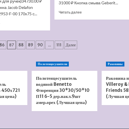
 для ручек)34730.00 ₽
31000 ₽ Кнопка смыва Geberit...
нна Jacob Delafon
Прочитать
Читать далее
953-F-00 170х75 с...
больше
Прочитать
о
е
больше
Кнопка
о
смыва
Чугунная
Geberit
ванна
Sigma
86
87
88
89
90
…
111
Далее
Jacob
50
Delafon
115.788.GH.5
Catherine
(Лучшая
Полотенцесушители
Раковины
170×75
цена)
E2953-
F-
Полотенцесушитель
Раковина 
00
ель
водяной Benetto
Villeroy &
(с
а 450х721
Флоренция 30*30/50*10
Friends 58
отверстиями
ая цена)
П11 6-5 дер.накл.9шт
(Лучшая ц
для
амер.орех (Лучшая цена)
ручек)
(Лучшая
цена)