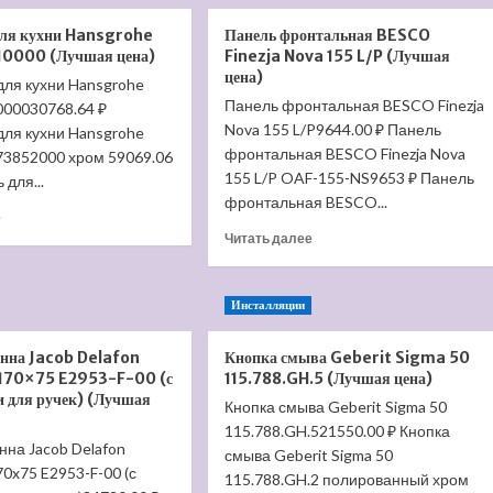
Villeroy
ванны
для кухни Hansgrohe
Панель фронтальная BESCO
&
с
810000 (Лучшая цена)
Finezja Nova 155 L/P (Лучшая
Boch
душем
цена)
Subway
Axor
для кухни Hansgrohe
2.0
Carlton
Панель фронтальная BESCO Finezja
1000030768.64 ₽
5602
17410000
Nova 155 L/P9644.00 ₽ Панель
для кухни Hansgrohe
R0
(Лучшая
фронтальная BESCO Finezja Nova
t 73852000 хром 59069.06
01
цена)
155 L/P OAF-155-NS9653 ₽ Панель
 для...
(Лучшая
фронтальная BESCO...
цена)
Прочитать
е
больше
Прочитать
Читать далее
о
больше
Смеситель
о
для
Панель
Инсталляции
кухни
фронтальная
Hansgrohe
BESCO
анна Jacob Delafon
Кнопка смыва Geberit Sigma 50
Talis
Finezja
 170×75 E2953-F-00 (с
115.788.GH.5 (Лучшая цена)
S
Nova
и для ручек) (Лучшая
72810000
155
Кнопка смыва Geberit Sigma 50
(Лучшая
L/P
115.788.GH.521550.00 ₽ Кнопка
цена)
(Лучшая
нна Jacob Delafon
смыва Geberit Sigma 50
цена)
70x75 E2953-F-00 (с
115.788.GH.2 полированный хром