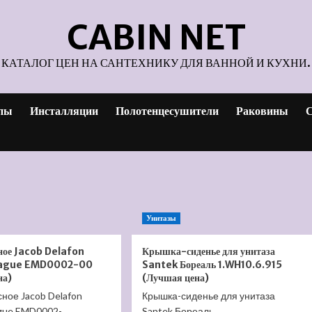
CABIN NET
КАТАЛОГ ЦЕН НА САНТЕХНИКУ ДЛЯ ВАННОЙ И КУХНИ.
пы
Инсталляции
Полотенцесушители
Раковины
С
Унитазы
сное Jacob Delafon
Крышка-сиденье для унитаза
Vague EMD0002-00
Santek Бореаль 1.WH10.6.915
на)
(Лучшая цена)
ное Jacob Delafon
Крышка-сиденье для унитаза
ague EMD0002-
Santek Бореаль