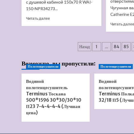
отверстиями
с душевой кабиной 150x70 R WAI-
цена)
Чугунная ва
150-NPR34273...
Catherine E2
Прочитать
Читать далее
больше
Читать дале
о
Акриловая
ванна
Пагинация
BESCO
Назад
1
…
84
85
INSPIRO
записей
с
Возможно, вы пропустили:
душевой
Полотенцесушители
Полотенцесушители
кабиной
150×70
R
Водяной
Водяной
(Лучшая
полотенцесушитель
полотенцесушит
цена)
Terminus Тоскана
Terminus Полк
500*1596 30*30/30*10
32/18 П5 (Лучш
П23 7-4-4-4-4 (Лучшая
цена)