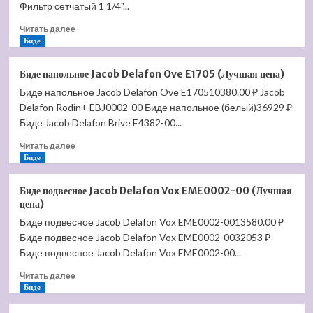
Friends
Фильтр сетчатый 1 1/4"...
67
Прочитать
6163
Читать далее
больше
Биде
20
о
01
Раковина
(Лучшая
Биде напольное Jacob Delafon Ove E1705 (Лучшая цена)
Акватон
цена)
Биде напольное Jacob Delafon Ove E170510380.00 ₽ Jacob
—
Delafon Rodin+ EBJ0002-00 Биде напольное (белый)36929 ₽
РИЧМОНД
120
Биде Jacob Delafon Brive E4382-00...
1A70583KRD010
Прочитать
Читать далее
(Лучшая
больше
Биде
цена)
о
Биде
Биде подвесное Jacob Delafon Vox EME0002-00 (Лучшая
напольное
цена)
Jacob
Биде подвесное Jacob Delafon Vox EME0002-0013580.00 ₽
Delafon
Биде подвесное Jacob Delafon Vox EME0002-0032053 ₽
Ove
E1705
Биде подвесное Jacob Delafon Vox EME0002-00...
(Лучшая
Прочитать
Читать далее
цена)
больше
Биде
о