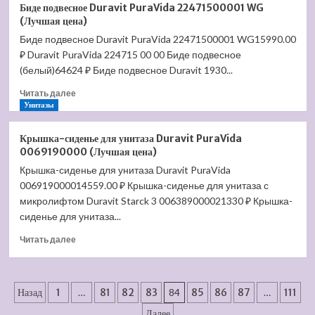
Биде
Биде подвесное Duravit PuraVida 22471500001 WG
подвесное
(Лучшая цена)
Jacob
Биде подвесное Duravit PuraVida 22471500001 WG15990.00
Delafon
₽ Duravit PuraVida 224715 00 00 Биде подвесное
Vox
EME0002-
(белый)64624 ₽ Биде подвесное Duravit 1930...
00
Прочитать
Читать далее
(Лучшая
больше
Унитазы
цена)
о
Биде
Крышка-сиденье для унитаза Duravit PuraVida
подвесное
0069190000 (Лучшая цена)
Duravit
Крышка-сиденье для унитаза Duravit PuraVida
PuraVida
006919000014559.00 ₽ Крышка-сиденье для унитаза с
22471500001
WG
микролифтом Duravit Starck 3 006389000021330 ₽ Крышка-
(Лучшая
сиденье для унитаза...
цена)
Прочитать
Читать далее
больше
о
Крышка-
Пагинация
сиденье
Назад
1
…
81
82
83
84
85
86
87
…
111
для
Далее