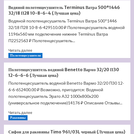
Полотенцесушитель
цена)
Водяной полотенцесушитель Terminus Ватра 500*1446
водяной
32/18 П28 10-8-6-4 (Лучшая цена)
Benetto
Водяной полотенцесушитель Terminus Ватра 500*1446
Равенна
32/18 П28 10-8-6-429510.00 ₽ Полотенцесушитель водяной
30*30/20*20
П13
1196x560 мм подключение нижнее Terminus Ватра
равноудаленные
П2252563 ₽ Полотенцесушитель...
(Лучшая
Прочитать
цена)
Читать далее
больше
Полотенцесушители
о
Водяной
Полотенцесушитель водяной Benetto Вармо 32/20 П30
полотенцесушитель
12-6-6-6 (Лучшая цена)
Terminus
Полотенцесушитель водяной Benetto Вармо 32/20 П30 12-
Ватра
6-6-652400.00 ₽ Возможно, пригодится: Водяной
500*1446
32/18
полотенцесушитель Эрато A32 1000x800x200
П28
(универсальное подключение)14176 ₽ Описание Отзывы...
10-
Прочитать
8-
Читать далее
больше
Раковины
6-
о
4
Полотенцесушитель
(Лучшая
Сифон для раковины Timo 961/03L черный (Лучшая цена)