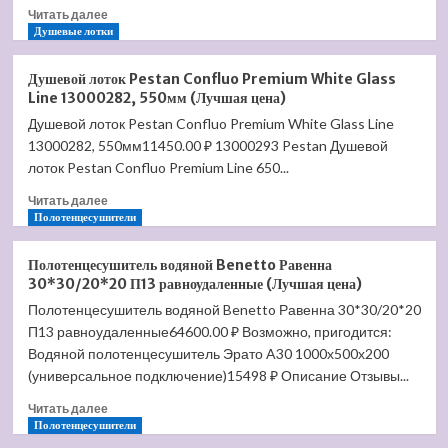
Прочитать
Читать далее
больше
Душевые лотки
о
Душевой
Душевой лоток Pestan Confluo Premium White Glass
лоток
Line 13000282, 550мм (Лучшая цена)
Pestan
Душевой лоток Pestan Confluo Premium White Glass Line
Confluo
13000282, 550мм11450.00 ₽ 13000293 Pestan Душевой
Premium
Gold
лоток Pestan Confluo Premium Line 650...
White
Прочитать
Читать далее
Glass
больше
Полотенцесушители
Line
о
13100090,
Душевой
550мм
Полотенцесушитель водяной Benetto Равенна
лоток
(Лучшая
30*30/20*20 П13 равноудаленные (Лучшая цена)
Pestan
цена)
Полотенцесушитель водяной Benetto Равенна 30*30/20*20
Confluo
П13 равноудаленные64600.00 ₽ Возможно, пригодится:
Premium
White
Водяной полотенцесушитель Эрато A30 1000х500х200
Glass
(универсальное подключение)15498 ₽ Описание Отзывы...
Line
Прочитать
13000282,
Читать далее
больше
Полотенцесушители
550мм
о
(Лучшая