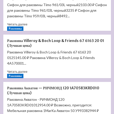
водяной
цена)
Сифон для раковины Timo 961/03L черный2103.00 ₽ Сифон
Benetto
для раковины Timo 961/03L черный3235 ₽ Сифон для
Вармо
32/20
раковины Timo 959/03L черный8492...
П30
Прочитать
Читать далее
12-
больше
Раковины
6-
о
6-
Сифон
6
Раковина Villeroy & Boch Loop & Friends 67 6163 20 01
для
(Лучшая
(Лучшая цена)
раковины
цена)
Раковина Villeroy & Boch Loop & Friends 67 6163 20
Timo
0125145.00 ₽ Раковина Villeroy & Boch Loop & Friends
961/03L
черный
4A570001...
(Лучшая
Прочитать
Читать далее
цена)
больше
Раковины
о
Раковина
Раковина Акватон — РИЧМОНД 120 1A70583KRD010
Villeroy
(Лучшая цена)
&
Раковина Акватон - РИЧМОНД 120
Boch
1A70583KRD01012954.00 ₽ Возможно, пригодится:
Loop
&
Мебельная раковина 1MarKa Акватон 50 У993382944 ₽