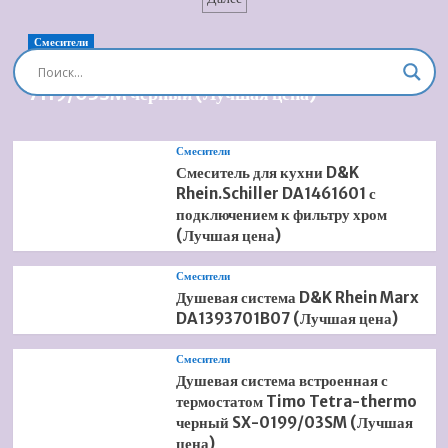
записей
унитаза
Duravit
PuraVida
Смесители
0069190000
Душевая система встроенная Timo Briana SX-
(Лучшая
7119/03SM черный (Лучшая цена)
цена)
Смесители
Смеситель для кухни D&K
Rhein.Schiller DA1461601 с
подключением к фильтру хром
(Лучшая цена)
Смесители
Душевая система D&K Rhein Marx
DA1393701B07 (Лучшая цена)
Смесители
Душевая система встроенная с
термостатом Timo Tetra-thermo
черный SX-0199/03SM (Лучшая
цена)