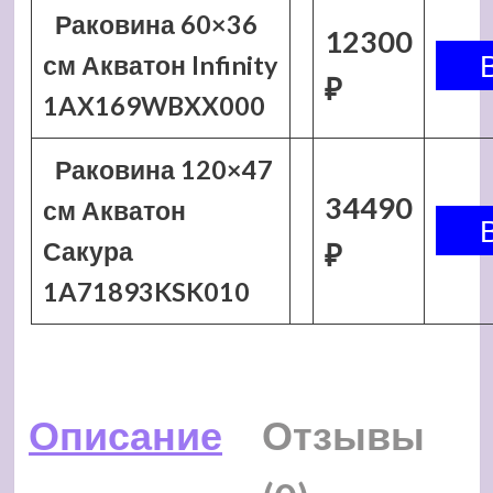
Раковина 60×36
12300
см Акватон Infinity
₽
1AX169WBXX000
Раковина 120×47
34490
см Акватон
Сакура
₽
1A71893KSK010
Описание
Отзывы