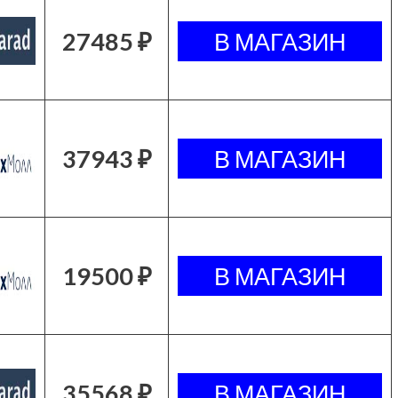
27485 ₽
37943 ₽
19500 ₽
35568 ₽