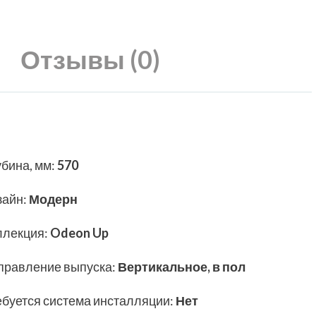
Отзывы (0)
убина, мм
:
570
зайн
:
Модерн
ллекция
:
Odeon Up
правление выпуска
:
Вертикальное, в пол
ебуется система инсталляции
:
Нет