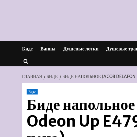
Перейти
к
содержимому
Биде
Ванны
Душевые лотки
Душевые тра
ГЛАВНАЯ
БИДЕ
БИДЕ НАПОЛЬНОЕ JACOB DELAFON
Биде
Биде напольное
Odeon Up E47