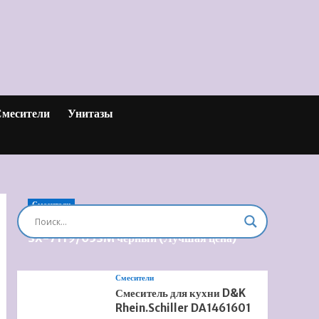
месители
Унитазы
Смесители
Душевая система встроенная Timo Briana
SX-7119/03SM черный (Лучшая цена)
Смесители
Смеситель для кухни D&K
Rhein.Schiller DA1461601