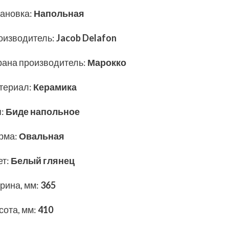
тановка
:
Напольная
оизводитель
:
Jacob Delafon
рана производитель
:
Марокко
териал
:
Керамика
п
:
Биде напольное
рма
:
Овальная
ет
:
Белый глянец
рина, мм
:
365
сота, мм
:
410