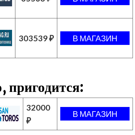
303539 ₽
, пригодится:
32000
₽