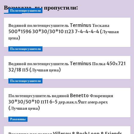
Возможно, вы пропустили:
Полотенцесушители
Водяной полотенцесушитель Terminus Тоскана
500*1596 30*30/30*10 П23 7-4-4-4-4 (Лучшая
цена)
Полотенцесушители
Водяной полотенцесушитель Terminus Полка 450х721
32/18 П5 (Лучшая цена)
Полотенцесушители
Полотенцесушитель водяной Benetto Флоренция
30*30/50*10 П11 6-5 дер.накл.9шт амер.орех
(Лучшая цена)
Раковины
Раковина накладная Villeroy & Boch Loop & Friends