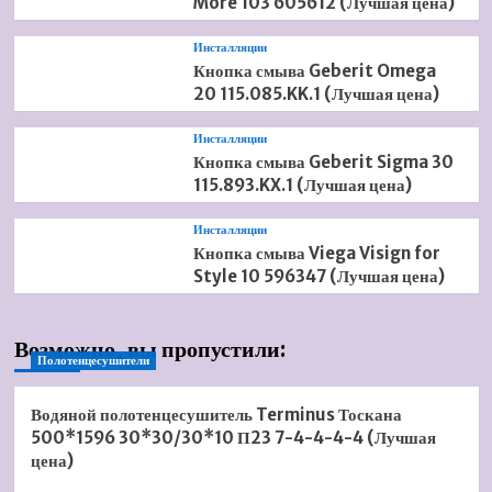
More 103 605612 (Лучшая цена)
Инсталляции
Кнопка смыва Geberit Omega
20 115.085.KK.1 (Лучшая цена)
Инсталляции
Кнопка смыва Geberit Sigma 30
115.893.KX.1 (Лучшая цена)
Инсталляции
Кнопка смыва Viega Visign for
Style 10 596347 (Лучшая цена)
Возможно, вы пропустили:
Полотенцесушители
Водяной полотенцесушитель Terminus Тоскана
500*1596 30*30/30*10 П23 7-4-4-4-4 (Лучшая
цена)