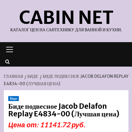
Перейти
CABIN NET
к
содержимому
КАТАЛОГ ЦЕН НА САНТЕХНИКУ ДЛЯ ВАННОЙ И КУХНИ.
Основное
меню
ГЛАВНАЯ
БИДЕ
БИДЕ ПОДВЕСНОЕ JACOB DELAFON REPLAY
E4834-00 (ЛУЧШАЯ ЦЕНА)
Биде
Биде подвесное Jacob Delafon
Replay E4834-00 (Лучшая цена)
Цена от: 11141.72 руб.