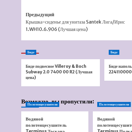
Навигация
Предыдущий
Крышка-сиденье для унитаза Santek Лига/Ирис
записи
1.WH10.6.906 (Лучшая цена)
Биде
Биде
Биде подвесное Villeroy & Boch
Биде напол
Subway 2.0 7400 00 R2 (Лучшая
2241100000
цена)
Возможно, вы пропустили:
Полотенцесушители
Полотенцесушители
Водяной
Водяной
полотенцесушитель
полотенцесушит
Terminus Тоскана
Terminus Полк