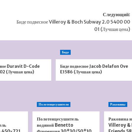
Следующий:
Биде подвесное Villeroy & Boch Subway 2.0 5400 00
01 (Лучшая цена)
Биде
ьное Duravit D-Code
Биде подвесное Jacob Delafon Ove
2 (Лучшая цена)
E1586 (Лучшая цена)
Полотенцесушители
Раковины
Полотенцесушитель
Раковина 
ель
водяной Benetto
Villeroy &
а 450х721
Флоренция 30*30/50*10
Friends 58