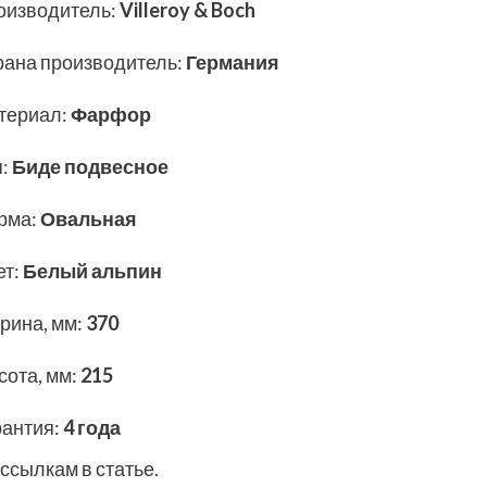
оизводитель
:
Villeroy & Boch
рана производитель
:
Германия
териал
:
Фарфор
п
:
Биде подвесное
рма
:
Овальная
ет
:
Белый альпин
рина, мм
:
370
сота, мм
:
215
рантия
:
4 года
ссылкам в статье.