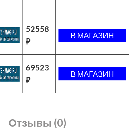
52558
₽
69523
₽
Отзывы (0)