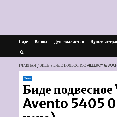
Перейти
к
содержимому
Биде
Ванны
Душевые лотки
Душевые тра
ГЛАВНАЯ
БИДЕ
БИДЕ ПОДВЕСНОЕ VILLEROY & BOC
Биде
Биде подвесное 
Avento 5405 0