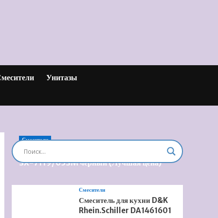
месители
Унитазы
Смесители
Душевая система встроенная Timo Briana
SX-7119/03SM черный (Лучшая цена)
Смесители
Смеситель для кухни D&K
Rhein.Schiller DA1461601