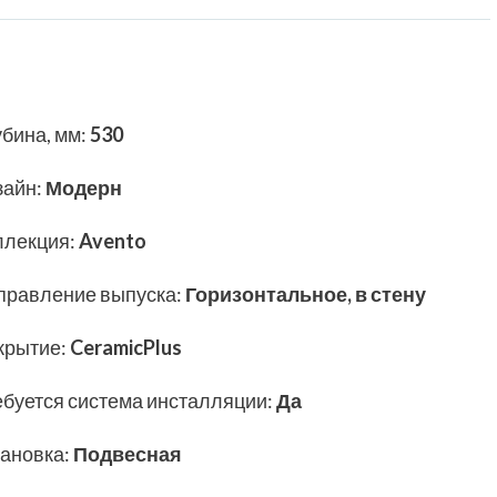
убина, мм
:
530
зайн
:
Модерн
ллекция
:
Avento
правление выпуска
:
Горизонтальное, в стену
крытие
:
CeramicPlus
ебуется система инсталляции
:
Да
тановка
:
Подвесная