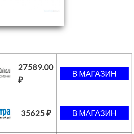
27589.00
₽
35625 ₽