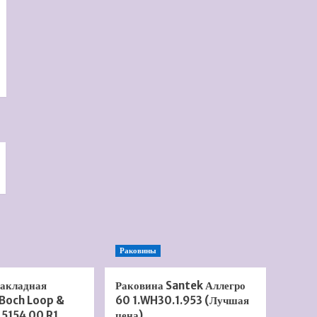
Раковины
накладная
Раковина Santek Аллегро
 Boch Loop &
60 1.WH30.1.953 (Лучшая
 5154 00 R1
цена)