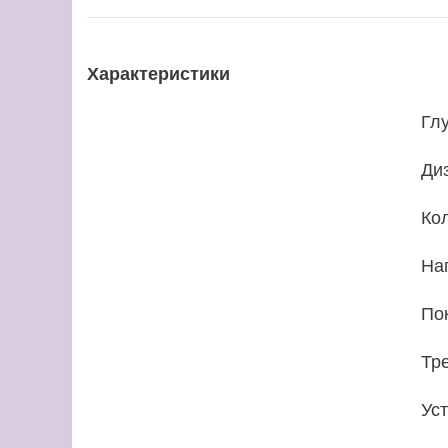
Характеристики
Гл
Ди
Ко
На
По
Тр
Ус