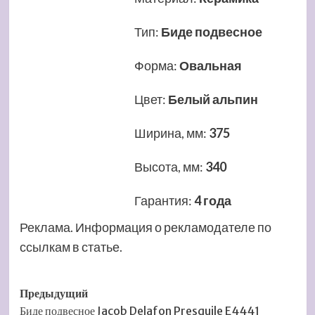
Тип
:
Биде подвесное
Форма
:
Овальная
Цвет
:
Белый альпин
Ширина, мм
:
375
Высота, мм
:
340
Гарантия
:
4 года
Реклама. Информация о рекламодателе по
ссылкам в статье.
Навигация
Предыдущий
Биде подвесное Jacob Delafon Presquile E4441