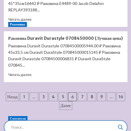
Architectura
45*35см16442 ₽ Раковина E4489-00 Jacob Delafon
5373
REPLAY393188...
45
Прочитать
01
Читать далее
больше
Раковины
(Лучшая
о
цена)
Раковина
Раковина Duravit Durastyle 0708450000 (Лучшая цена)
Jacob
Раковина Duravit Durastyle 07084500005944.00 ₽ Раковина
Delafon
45x33,5 см Duravit DuraStyle 070845000015145 ₽ Раковина
Replay
100
Duravit Durastyle 07084500006831 ₽ Duravit DuraStyle
E4491-
070845...
00
Прочитать
(Лучшая
Читать далее
больше
цена)
о
Раковина
Пагинация
Duravit
Назад
1
…
3
4
5
6
7
8
9
…
16
Durastyle
записей
Далее
0708450000
(Лучшая
цена)
Смесители
Душевая система встроенная Timo Briana SX-