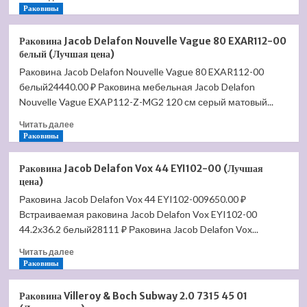
больше
Раковины
о
Раковина
Раковина Jacob Delafon Nouvelle Vague 80 EXAR112-00
Jacob
белый (Лучшая цена)
Delafon
Раковина Jacob Delafon Nouvelle Vague 80 EXAR112-00
Escale
белый24440.00 ₽ Раковина мебельная Jacob Delafon
E1211
(Лучшая
Nouvelle Vague EXAP112-Z-MG2 120 см серый матовый...
цена)
Прочитать
Читать далее
больше
Раковины
о
Раковина
Раковина Jacob Delafon Vox 44 EYI102-00 (Лучшая
Jacob
цена)
Delafon
Раковина Jacob Delafon Vox 44 EYI102-009650.00 ₽
Nouvelle
Встраиваемая раковина Jacob Delafon Vox EYI102-00
Vague
80
44.2х36.2 белый28111 ₽ Раковина Jacob Delafon Vox...
EXAR112-
Прочитать
Читать далее
00
больше
Раковины
белый
о
(Лучшая
Раковина
цена)
Раковина Villeroy & Boch Subway 2.0 7315 45 01
Jacob