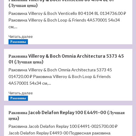
Villeroy
(Лучшая цена)
&
Раковина Villeroy & Boch Venticello 80 4104 8L 0134736.00 ₽
Boch
Раковина Villeroy & Boch Loop & Friends 4A570001 54х34
O'Novo
5160
см,...
60
Прочитать
Читать далее
01
больше
Раковины
(Лучшая
о
цена)
Раковина
Раковина Villeroy & Boch Omnia Architectura 5373 45
Villeroy
01 (Лучшая цена)
&
Раковина Villeroy & Boch Omnia Architectura 5373 45
Boch
014720.00 ₽ Раковина Villeroy & Boch Loop & Friends
Venticello
80
4A570001 54х34 см,...
4104
Прочитать
Читать далее
8L
больше
Раковины
01
о
(Лучшая
Раковина
цена)
Раковина Jacob Delafon Replay 100 E4491-00 (Лучшая
Villeroy
цена)
&
Раковина Jacob Delafon Replay 100 E4491-0025700.00 ₽
Boch
Jacob Delafon Replay E4493-00 Подвесная раковина
Omnia