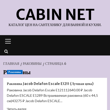
Перейти
CABIN NET
к
содержимому
КАТАЛОГ ЦЕН НА САНТЕХНИКУ ДЛЯ ВАННОЙ И КУХНИ.
Основное
меню
ГЛАВНАЯ
РАКОВИНЫ
СТРАНИЦА 6
Раковины
Раковины
Раковина Jacob Delafon Escale E1211 (Лучшая цена)
Раковина Jacob Delafon Escale E121112640.00 ₽ Jacob
Delafon ESCALE E1289 Встраиваемая раковина (60 х 44,5
см)43275 ₽ Jacob Delafon ESCALE...
Прочитать
Читать далее