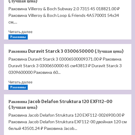
(Лучшая цена)
Delafon
Раковина Villeroy & Boch Subway 2.0 7315 45 018821.00 ₽
Vox
Раковина Villeroy & Boch Loop & Friends 4A570001 54х34
44
EYI102-
см,...
00
Прочитать
Читать далее
(Лучшая
больше
Раковины
цена)
о
Раковина
Раковина Duravit Starck 3 0300650000 (Лучшая цена)
Villeroy
Раковина Duravit Starck 3 03006500009371.00 ₽ Раковина
&
Duravit Starck 3 0300650000 65 см43813 ₽ Duravit Starck 3
Boch
Subway
0309600000 Раковина 60...
2.0
Прочитать
Читать далее
7315
больше
Раковины
45
о
01
Раковина
(Лучшая
Раковина Jacob Delafon Struktura 120 EXF112-00
Duravit
цена)
(Лучшая цена)
Starck
Раковина Jacob Delafon Struktura 120 EXF112-0026900.00 ₽
3
Раковина Jacob Delafon Struktura EXF112-00 двойная 120 см
0300650000
(Лучшая
белый 43501.24 ₽ Раковина Jacob...
цена)