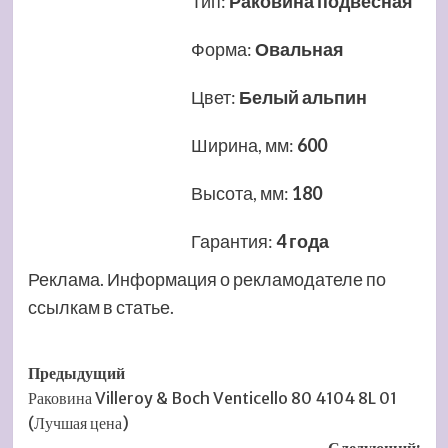
Тип
:
Раковина подвесная
Форма
:
Овальная
Цвет
:
Белый альпин
Ширина, мм
:
600
Высота, мм
:
180
Гарантия
:
4 года
Реклама. Информация о рекламодателе по
ссылкам в статье.
Навигация
Предыдущий
Раковина Villeroy & Boch Venticello 80 4104 8L 01
записи
(Лучшая цена)