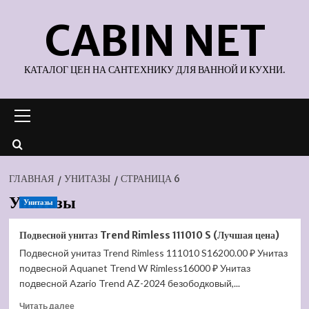
Перейти
CABIN NET
к
содержимому
КАТАЛОГ ЦЕН НА САНТЕХНИКУ ДЛЯ ВАННОЙ И КУХНИ.
Основное
меню
ГЛАВНАЯ
УНИТАЗЫ
СТРАНИЦА 6
Унитазы
Унитазы
Подвесной унитаз Trend Rimless 111010 S (Лучшая цена)
Подвесной унитаз Trend Rimless 111010 S16200.00 ₽ Унитаз
подвесной Aquanet Trend W Rimless16000 ₽ Унитаз
подвесной Azario Trend AZ-2024 безободковый,...
Прочитать
Читать далее