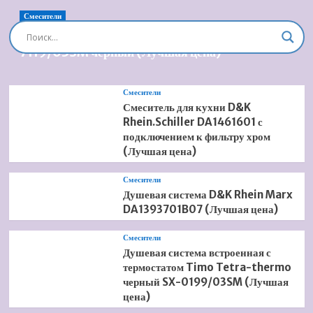
21500900001
WG
Смесители
(Лучшая
Душевая система встроенная Timo Briana SX-
цена)
7119/03SM черный (Лучшая цена)
Смесители
Смеситель для кухни D&K
Rhein.Schiller DA1461601 с
подключением к фильтру хром
(Лучшая цена)
Смесители
Душевая система D&K Rhein Marx
DA1393701B07 (Лучшая цена)
Смесители
Душевая система встроенная с
термостатом Timo Tetra-thermo
черный SX-0199/03SM (Лучшая
цена)