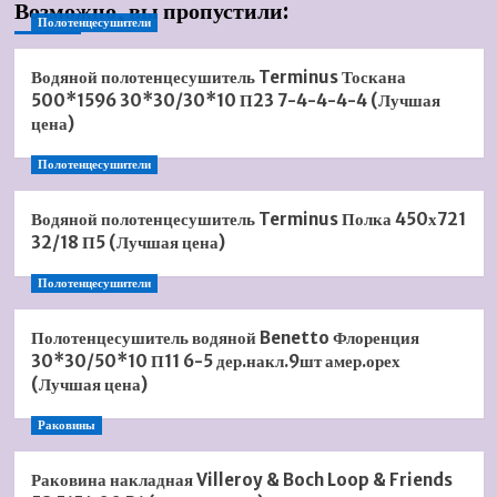
Возможно, вы пропустили:
Полотенцесушители
Водяной полотенцесушитель Terminus Тоскана
500*1596 30*30/30*10 П23 7-4-4-4-4 (Лучшая
цена)
Полотенцесушители
Водяной полотенцесушитель Terminus Полка 450х721
32/18 П5 (Лучшая цена)
Полотенцесушители
Полотенцесушитель водяной Benetto Флоренция
30*30/50*10 П11 6-5 дер.накл.9шт амер.орех
(Лучшая цена)
Раковины
Раковина накладная Villeroy & Boch Loop & Friends