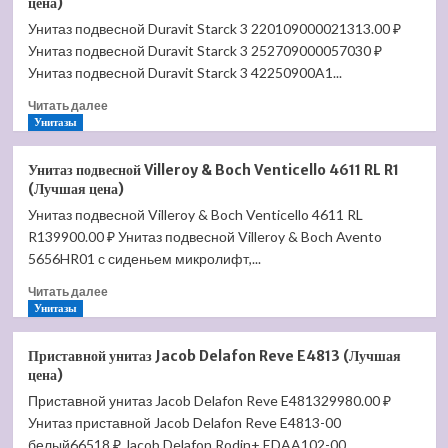
цена)
Villeroy
Унитаз подвесной Duravit Starck 3 220109000021313.00 ₽
&
Унитаз подвесной Duravit Starck 3 252709000057030 ₽
Boch
Subway
Унитаз подвесной Duravit Starck 3 42250900A1...
7723
Прочитать
Читать далее
11
больше
Унитазы
01
о
(Лучшая
Унитаз
цена)
Унитаз подвесной Villeroy & Boch Venticello 4611 RL R1
подвесной
(Лучшая цена)
Duravit
Унитаз подвесной Villeroy & Boch Venticello 4611 RL
Starck
R139900.00 ₽ Унитаз подвесной Villeroy & Boch Avento
3
2201090000
5656HR01 с сиденьем микролифт,...
(Лучшая
Прочитать
Читать далее
цена)
больше
Унитазы
о
Унитаз
Приставной унитаз Jacob Delafon Reve E4813 (Лучшая
подвесной
цена)
Villeroy
Приставной унитаз Jacob Delafon Reve E481329980.00 ₽
&
Унитаз приставной Jacob Delafon Reve E4813-00
Boch
Venticello
белый66518 ₽ Jacob Delafon Rodin+ EDAA102-00