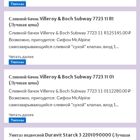
больше
Унитазы
о
Подвесной
Сливной бачок Villeroy & Boch Subway 7723 11 R1
унитаз
(Лучшая цена)
Trend
Сливной бачок Villeroy & Boch Subway 7723 11 R125145.00 ₽
Rimless
Возможно, пригодится: Сифон McAlpine
111010
S
самозакрывающийся сливной "сухой" клапан, вход 1...
(Лучшая
Прочитать
Читать далее
цена)
больше
Унитазы
о
Сливной
Сливной бачок Villeroy & Boch Subway 7723 11 01
бачок
(Лучшая цена)
Villeroy
Сливной бачок Villeroy & Boch Subway 7723 11 0112280.00 ₽
&
Возможно, пригодится: Сифон McAlpine
Boch
Subway
самозакрывающийся сливной "сухой" клапан, вход 1...
7723
Прочитать
Читать далее
11
больше
Унитазы
R1
о
(Лучшая
Сливной
цена)
Унитаз подвесной Duravit Starck 3 2201090000 (Лучшая
бачок