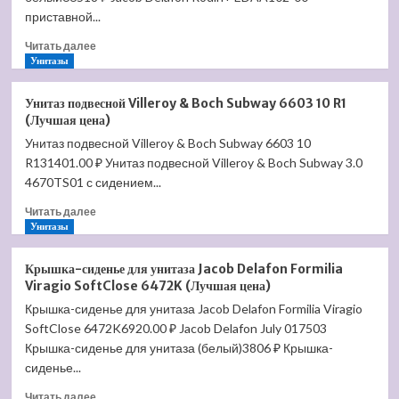
4611
приставной...
RL
Прочитать
R1
Читать далее
больше
Унитазы
(Лучшая
о
цена)
Приставной
Унитаз подвесной Villeroy & Boch Subway 6603 10 R1
унитаз
(Лучшая цена)
Jacob
Унитаз подвесной Villeroy & Boch Subway 6603 10
Delafon
R131401.00 ₽ Унитаз подвесной Villeroy & Boch Subway 3.0
Reve
E4813
4670TS01 с сидением...
(Лучшая
Прочитать
Читать далее
цена)
больше
Унитазы
о
Унитаз
Крышка-сиденье для унитаза Jacob Delafon Formilia
подвесной
Viragio SoftClose 6472K (Лучшая цена)
Villeroy
Крышка-сиденье для унитаза Jacob Delafon Formilia Viragio
&
SoftClose 6472K6920.00 ₽ Jacob Delafon July 017503
Boch
Subway
Крышка-сиденье для унитаза (белый)3806 ₽ Крышка-
6603
сиденье...
10
Прочитать
R1
Читать далее