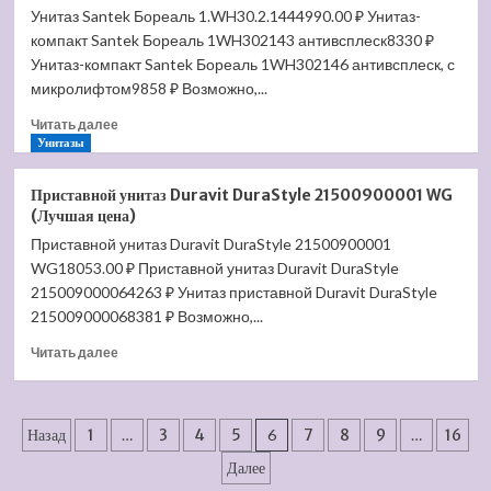
Унитаз Santek Бореаль 1.WH30.2.1444990.00 ₽ Унитаз-
Duravit
компакт Santek Бореаль 1WH302143 антивсплеск8330 ₽
2nd
Floor
Унитаз-компакт Santek Бореаль 1WH302146 антивсплеск, с
0110090000
микролифтом9858 ₽ Возможно,...
(Лучшая
Прочитать
цена)
Читать далее
больше
Унитазы
о
Унитаз
Приставной унитаз Duravit DuraStyle 21500900001 WG
Santek
(Лучшая цена)
Бореаль
Приставной унитаз Duravit DuraStyle 21500900001
1.WH30.2.144
WG18053.00 ₽ Приставной унитаз Duravit DuraStyle
(Лучшая
цена)
215009000064263 ₽ Унитаз приставной Duravit DuraStyle
215009000068381 ₽ Возможно,...
Прочитать
Читать далее
больше
о
Приставной
Пагинация
унитаз
Назад
1
…
3
4
5
6
7
8
9
…
16
Duravit
записей
Далее
DuraStyle