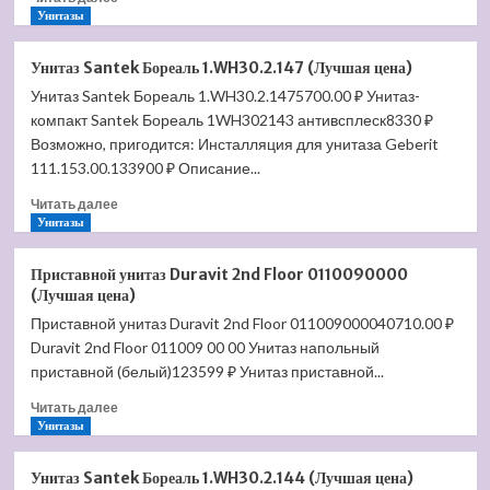
больше
Унитазы
(Лучшая
о
цена)
Крышка-
Унитаз Santek Бореаль 1.WH30.2.147 (Лучшая цена)
сиденье
Унитаз Santek Бореаль 1.WH30.2.1475700.00 ₽ Унитаз-
для
компакт Santek Бореаль 1WH302143 антивсплеск8330 ₽
унитаза
Jacob
Возможно, пригодится: Инсталляция для унитаза Geberit
Delafon
111.153.00.133900 ₽ Описание...
Formilia
Прочитать
Viragio
Читать далее
больше
Унитазы
SoftClose
о
6472K
Унитаз
(Лучшая
Приставной унитаз Duravit 2nd Floor 0110090000
Santek
цена)
(Лучшая цена)
Бореаль
Приставной унитаз Duravit 2nd Floor 011009000040710.00 ₽
1.WH30.2.147
Duravit 2nd Floor 011009 00 00 Унитаз напольный
(Лучшая
цена)
приставной (белый)123599 ₽ Унитаз приставной...
Прочитать
Читать далее
больше
Унитазы
о
Приставной
Унитаз Santek Бореаль 1.WH30.2.144 (Лучшая цена)
унитаз