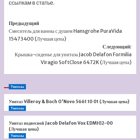
ссылкам в статье.
Навигация
Предыдущий
Смеситель для ванны с душем Hansgrohe PuraVida
записи
15473400 (Лучшая цена)
Следующий:
Крышка-сиденье для унитаза Jacob Delafon Formilia
Viragio SoftClose 6472K (Лучшая цена)
Унитазы
Унитаз Villeroy & Boch O'Novo 5661 10 01 (Лучшая цена)
Унитазы
Унитаз подвесной Jacob Delafon Vox EDM102-00
(Лучшая цена)
Унитазы