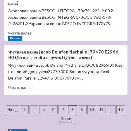
перелив
цена)
полуавтомат
Акриловая ванна BESCO INTEGRA 170x75 L22249.00 ₽
Timo
Акриловая ванна BESCO INTEGRA 170x75 L WAI-170-
8003/00
(Лучшая
PL26201 ₽ Акриловая ванна BESCO INTEGRA 170x75...
цена)
Прочитать
Читать далее
больше
Ванны
о
Акриловая
Чугунная ванна Jacob Delafon Nathalie 170×70 E2966-
ванна
00 (без отверстий для ручек) (Лучшая цена)
BESCO
Чугунная ванна Jacob Delafon Nathalie 170x70 E2966-00 (без
INTEGRA
отверстий для ручек)29770.00 ₽ Ванна чугунная Jacob
170×75
L
Delafon Parallel E2947-S-00 170x70 см,...
(Лучшая
Прочитать
Читать далее
цена)
больше
о
Чугунная
Пагинация
ванна
Назад
1
…
5
6
7
8
9
10
11
…
15
Jacob
записей
Далее
Delafon
Nathalie