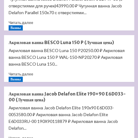
отверстиями для ручек)43990.00 ₽ Чугунная ванна Jacob
Presquile
145х145
Delafon Parallel 150x70 с отверстиями...
E6045RU-
Прочитать
Читать далее
00
больше
Ванны
без
о
гидромассажа
Чугунная
(Лучшая
Акриловая ванна BESCO Luna 150 P (Лучшая цена)
ванна
цена)
Акриловая ванна BESCO Luna 150 P20250.00 ₽ Акриловая
Jacob
ванна BESCO Luna 150 P WAL-150-NP20270 ₽ Акриловая
Delafon
Parallel
ванна BESCO Luna 150...
150х70
Прочитать
Читать далее
E2949-
больше
Ванны
00
о
(с
Акриловая
отверстиями
Акриловая ванна Jacob Delafon Elite 190×90 E6D033-
ванна
для
00 (Лучшая цена)
BESCO
ручек)
Акриловая ванна Jacob Delafon Elite 190x90 E6D033-
Luna
(Лучшая
0053580.00 ₽ Акриловая ванна Jacob Delafon Elite
150
цена)
P
E6D033RU-00 190X90118879 ₽ Акриловая ванна Jacob
(Лучшая
Delafon...
цена)
Прочитать