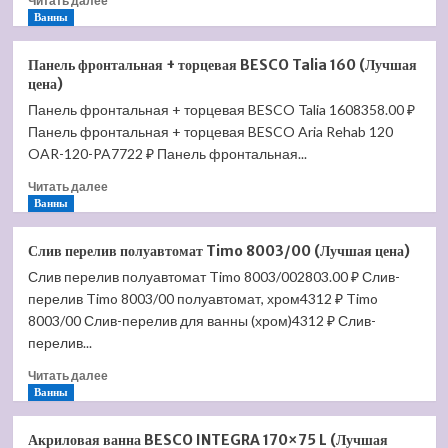
Читать далее
больше
Ванны
о
Акриловая
Панель фронтальная + торцевая BESCO Talia 160 (Лучшая
ванна
цена)
Jacob
Панель фронтальная + торцевая BESCO Talia 1608358.00 ₽
Delafon
Панель фронтальная + торцевая BESCO Aria Rehab 120
Elite
190×90
OAR-120-PA7722 ₽ Панель фронтальная...
E6D033-
Прочитать
Читать далее
00
больше
Ванны
(Лучшая
о
цена)
Панель
Слив перелив полуавтомат Timo 8003/00 (Лучшая цена)
фронтальная
Слив перелив полуавтомат Timo 8003/002803.00 ₽ Слив-
+
перелив Timo 8003/00 полуавтомат, хром4312 ₽ Timo
торцевая
BESCO
8003/00 Слив-перелив для ванны (хром)4312 ₽ Слив-
Talia
перелив...
160
Прочитать
(Лучшая
Читать далее
больше
Ванны
цена)
о
Слив
Акриловая ванна BESCO INTEGRA 170×75 L (Лучшая