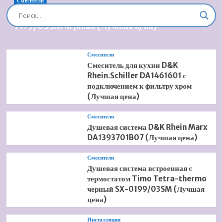
170×70
Смесители
E2966-
Душевая система встроенная Timo Briana SX-
00
7119/03SM черный (Лучшая цена)
(без
отверстий
для
Смесители
ручек)
Смеситель для кухни D&K
(Лучшая
Rhein.Schiller DA1461601 с
цена)
подключением к фильтру хром
(Лучшая цена)
Смесители
Душевая система D&K Rhein Marx
DA1393701B07 (Лучшая цена)
Смесители
Душевая система встроенная с
термостатом Timo Tetra-thermo
черный SX-0199/03SM (Лучшая
цена)
Инсталляции