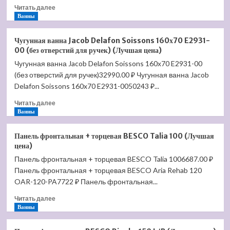
Прочитать
Читать далее
больше
Ванны
о
Чугунная
Чугунная ванна Jacob Delafon Soissons 160х70 E2931-
ванна
00 (без отверстий для ручек) (Лучшая цена)
Jacob
Чугунная ванна Jacob Delafon Soissons 160х70 E2931-00
Delafon
(без отверстий для ручек)32990.00 ₽ Чугунная ванна Jacob
Repos
170х80
Delafon Soissons 160x70 E2931-0050243 ₽...
E2915-
Прочитать
Читать далее
00
больше
Ванны
(с
о
отверстиями
Чугунная
для
Панель фронтальная + торцевая BESCO Talia 100 (Лучшая
ванна
ручек)
цена)
Jacob
(Лучшая
Панель фронтальная + торцевая BESCO Talia 1006687.00 ₽
Delafon
цена)
Панель фронтальная + торцевая BESCO Aria Rehab 120
Soissons
160х70
OAR-120-PA7722 ₽ Панель фронтальная...
E2931-
Прочитать
Читать далее
00
больше
Ванны
(без
о
отверстий
Панель
для