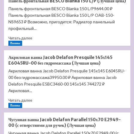
Панель фронтальная BESCO Bianka 150 L/P (Лучшая цена)
фронтальная
ручек)
Панель фронтальная BESCO Bianka 150 L/P9644.00 ₽
+
(Лучшая
Панель фронтальная BESCO Bianka 150 L/P OAB-150-
торцевая
цена)
BESCO
NS9653 ₽ Возможно, пригодится: Радиатор панельный
Talia
профильный...
100
Прочитать
(Лучшая
Читать далее
больше
Ванны
цена)
о
Панель
Акриловая ванна Jacob Delafon Presquile 145х145
фронтальная
E6045RU-00 без гидромассажа (Лучшая цена)
BESCO
Акриловая ванна Jacob Delafon Presquile 145х145 E6045RU-
Bianka
00 без гидромассажа39950.00 ₽ Акриловая ванна Jacob
150
L/P
Delafon Presquile E5BC3460-00 145х145 744272 ₽
(Лучшая
Акриловая...
цена)
Прочитать
Читать далее
больше
Ванны
о
Акриловая
Чугунная ванна Jacob Delafon Parallel 150х70 E2949-
ванна
00 (с отверстиями для ручек) (Лучшая цена)
Jacob
Чугунная ванна Jacob Delafon Parallel 150х70 E2949-00 (с
Delafon