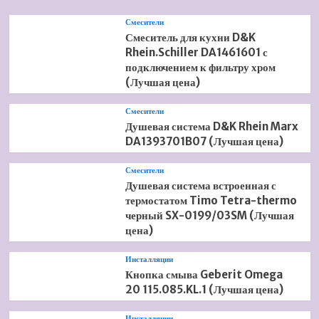
Смесители
Смеситель для кухни D&K
Rhein.Schiller DA1461601 с
подключением к фильтру хром
(Лучшая цена)
Смесители
Душевая система D&K Rhein Marx
DA1393701B07 (Лучшая цена)
Смесители
Душевая система встроенная с
термостатом Timo Tetra-thermo
черный SX-0199/03SM (Лучшая
цена)
Инсталляции
Кнопка смыва Geberit Omega
20 115.085.KL.1 (Лучшая цена)
Инсталляции