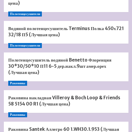
цена)
Полотенцесушители
Водяной полотенцесушитель Terminus Полка 450х721
32/18 П5 (Лучшая цена)
Полотенцесушители
Полотенцесушитель водяной Benetto Флоренция
30*30/50*10 П11 6-5 дер.накл.9шт амер.орех
(Лучшая цена)
Раковины
Раковина накладная Villeroy & Boch Loop & Friends
58 5154 00 R1 (Лучшая цена)
Раковины
Раковина Santek Аллегро 60 1.WH30.1.953 (Лучшая