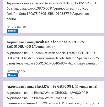
Акриловая ванна Jacob Delafon Sofa 170x75 E60515RU-01
Aria
без гидромассажа13870.00 ₽ Акриловая ванна Jacob
Rehab
120
Delafon Sofa 170x75 E60515RU-0123877 ₽ Акриловая
(Лучшая
ванна...
цена)
Прочитать
Читать далее
больше
Ванны
о
Акриловая
Акриловая ванна Jacob Delafon Spacio 170×75
ванна
E6D010RU-00 (Лучшая цена)
Jacob
Акриловая ванна Jacob Delafon Spacio 170x75 E6D010RU-
Delafon
0019610.00 ₽ Акриловая ванна Jacob Delafon Spacio 170х75
Sofa
170×75
с подголовником E6D010RU-0040683 ₽ Акриловая ванна...
E60515RU-
Прочитать
Читать далее
01
больше
Ванны
без
о
гидромассажа
Акриловая
(Лучшая
Акриловая ванна Black&White GB5008 L (Лучшая цена)
ванна
цена)
Акриловая ванна Black&White GB5008 L129600.00 ₽
Jacob
Акриловая ванна Black&White Swan SB225
Delafon
Spacio
отдельностоящая 180х90 см99900 ₽ Возможно, пригодится:
170×75