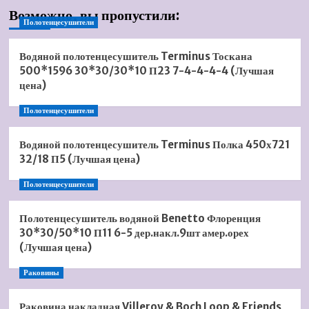
Возможно, вы пропустили:
Полотенцесушители
Водяной полотенцесушитель Terminus Тоскана
500*1596 30*30/30*10 П23 7-4-4-4-4 (Лучшая
цена)
Полотенцесушители
Водяной полотенцесушитель Terminus Полка 450х721
32/18 П5 (Лучшая цена)
Полотенцесушители
Полотенцесушитель водяной Benetto Флоренция
30*30/50*10 П11 6-5 дер.накл.9шт амер.орех
(Лучшая цена)
Раковины
Раковина накладная Villeroy & Boch Loop & Friends