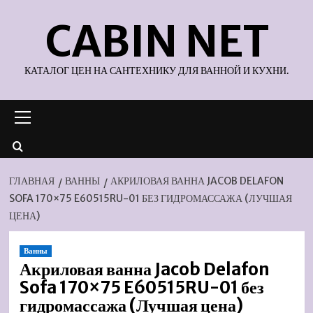
Перейти
CABIN NET
к
содержимому
КАТАЛОГ ЦЕН НА САНТЕХНИКУ ДЛЯ ВАННОЙ И КУХНИ.
Основное
меню
ГЛАВНАЯ
ВАННЫ
АКРИЛОВАЯ ВАННА JACOB DELAFON
SOFA 170×75 E60515RU-01 БЕЗ ГИДРОМАССАЖА (ЛУЧШАЯ
ЦЕНА)
Ванны
Акриловая ванна Jacob Delafon
Sofa 170×75 E60515RU-01 без
гидромассажа (Лучшая цена)