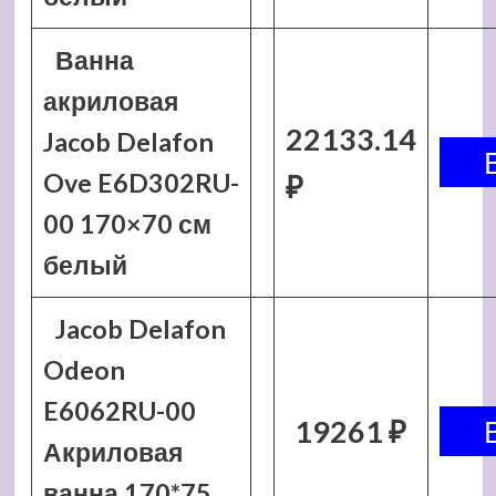
Ванна
акриловая
22133.14
Jacob Delafon
Ove E6D302RU-
₽
00 170×70 см
белый
Jacob Delafon
Odeon
E6062RU-00
19261 ₽
Акриловая
ванна 170*75