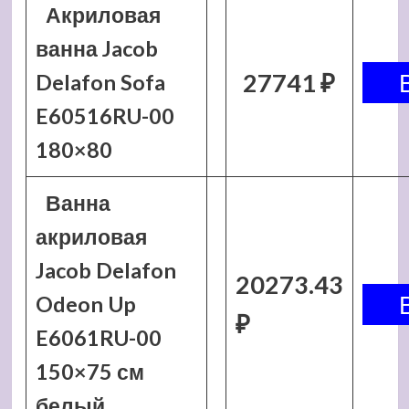
Акриловая
ванна Jacob
27741 ₽
Delafon Sofa
E60516RU-00
180×80
Ванна
акриловая
Jacob Delafon
20273.43
Odeon Up
₽
E6061RU-00
150×75 см
белый