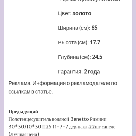
Цвет
:
золото
Ширина (см)
:
85
Высота (см)
:
17.7
Глубина (см)
:
24.5
Гарантия
:
2 года
Реклама. Информация о рекламодателе по
ссылкам в статье.
Навигация
Предыдущий
Полотенцесушитель водяной Benetto Римини
записи
30*30/10*30 П25 11-7-7 дер.накл.22шт сапеле
(Лучшая цена)