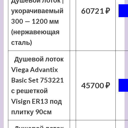
Душевой лоток |
60721 ₽
укорачиваемый
300 — 1200 мм
(нержавеющая
сталь)
Душевой лоток
Viega Advantix
Basic Set 753221
45700 ₽
с решеткой
Visign ER13 под
плитку 90см