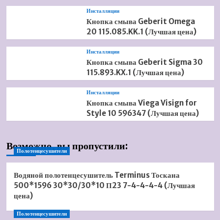
Инсталляции
Кнопка смыва Geberit Omega
20 115.085.KK.1 (Лучшая цена)
Инсталляции
Кнопка смыва Geberit Sigma 30
115.893.KX.1 (Лучшая цена)
Инсталляции
Кнопка смыва Viega Visign for
Style 10 596347 (Лучшая цена)
Возможно, вы пропустили:
Полотенцесушители
Водяной полотенцесушитель Terminus Тоскана
500*1596 30*30/30*10 П23 7-4-4-4-4 (Лучшая
цена)
Полотенцесушители