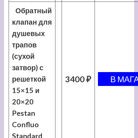
Обратный
клапан для
душевых
трапов
(сухой
затвор) с
3400 ₽
решеткой
15×15 и
20×20
Pestan
Confluo
Standard