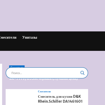
месители
Унитазы
Смесители
Душевая система встроенная Timo Briana
SX-7119/03SM черный (Лучшая цена)
Смесители
Смеситель для кухни D&K
Rhein.Schiller DA1461601