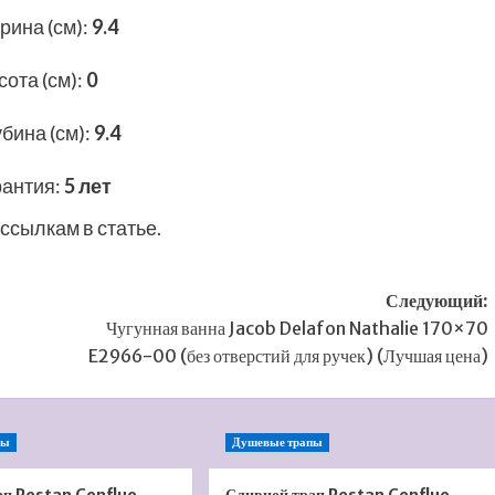
рина (см)
:
9.4
ота (см)
:
0
бина (см)
:
9.4
рантия
:
5 лет
ссылкам в статье.
Следующий:
Чугунная ванна Jacob Delafon Nathalie 170×70
E2966-00 (без отверстий для ручек) (Лучшая цена)
пы
Душевые трапы