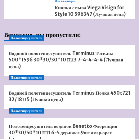
Инсталляции
Кнопка смыва Viega Visign for
Style 10 596347 (Лучшая цена)
Возможно, вы пропустили:
Полотенцесушители
Водяной полотенцесушитель Terminus Тоскана
500*1596 30*30/30*10 П23 7-4-4-4-4 (Лучшая
цена)
Полотенцесушители
Водяной полотенцесушитель Terminus Полка 450х721
32/18 П5 (Лучшая цена)
Полотенцесушители
Полотенцесушитель водяной Benetto Флоренция
30*30/50*10 П11 6-5 дер.накл.9шт амер.орех