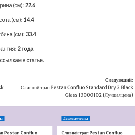
рина (см)
:
22.6
ота (см)
:
14.4
бина (см)
:
33.4
рантия
:
2 года
ссылкам в статье.
Следующий:
sk
Сливной трап Pestan Confluo Standard Dry 2 Black
Glass 13000102 (Лучшая цена)
пы
Душевые трапы
ап Pestan Confluo
Сливной трап Pestan Confluo