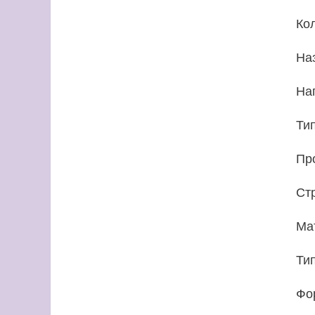
Ко
На
На
Ти
Пр
Ст
Ма
Ти
Фо