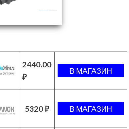
2440.00
₽
5320 ₽