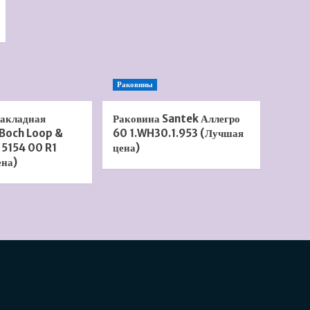
Раковины
накладная
Раковина Santek Аллегро
 Boch Loop &
60 1.WH30.1.953 (Лучшая
 5154 00 R1
цена)
ена)