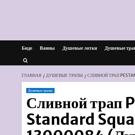
Перейти
к
содержимому
Биде
Ванны
Душевые лотки
Душевые тра
ГЛАВНАЯ
ДУШЕВЫЕ ТРАПЫ
СЛИВНОЙ ТРАП PESTA
Душевые трапы
Сливной трап 
Standard Squa