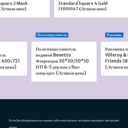
Square 2 Mask
Standard Square 4 Gold
Лучшая цена)
13000147 (Лучшая цена)
Полотенцесушители
Раковины
Полотенцесушитель
Раковина 
ель
водяной Benetto
Villeroy &
а 450х721
Флоренция 30*30/50*10
Friends 58
ая цена)
П11 6-5 дер.накл.9шт
(Лучшая ц
амер.орех (Лучшая цена)
Если Вы обнаружили на нашем сайте материалы, которые нарушают авторские
права,