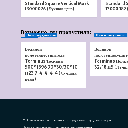
Standard Square Vertical Mask
Standard 
13000076 (Лучшая цена)
13000082 (
Возможно, вы пропустили:
Полотенцесушители
Полотенцесушители
Водяной
Водяной
полотенцесушитель
полотенцесушит
Terminus Тоскана
Terminus Полк
500*1596 30*30/30*10
32/18 П5 (Лучш
П23 7-4-4-4-4 (Лучшая
цена)
Сайт не является магазином и не осуществляет продажи товаров.
Цены на продукты могут отличаться от заявленных.