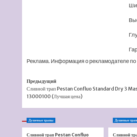
Ши
Выс
Глу
Га
Реклама. Информация о рекламодателе по 
Навигация
Предыдущий
Сливной трап Pestan Confluo Standard Dry 3 Ma
записи
13000100 (Лучшая цена)
Душевые трапы
Душевые тра
Сливной трап Pestan Confluo
Сливной тр