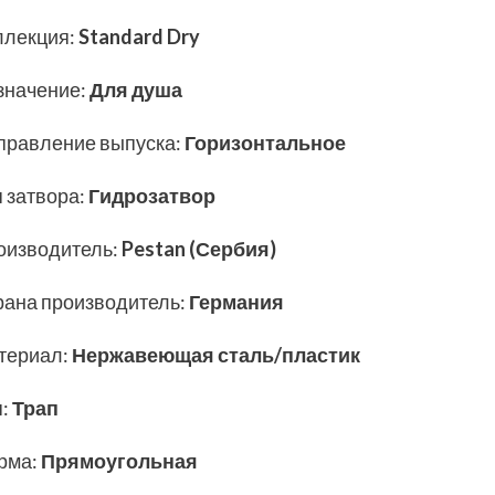
ллекция
:
Standard Dry
значение
:
Для душа
правление выпуска
:
Горизонтальное
п затвора
:
Гидрозатвор
оизводитель
:
Pestan (Сербия)
рана производитель
:
Германия
териал
:
Нержавеющая сталь/пластик
п
:
Трап
рма
:
Прямоугольная