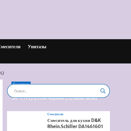
месители
Унитазы
А)
Смесители
Душевая система встроенная Timo Briana
SX-7119/03SM черный (Лучшая цена)
Смесители
Смеситель для кухни D&K
Rhein.Schiller DA1461601