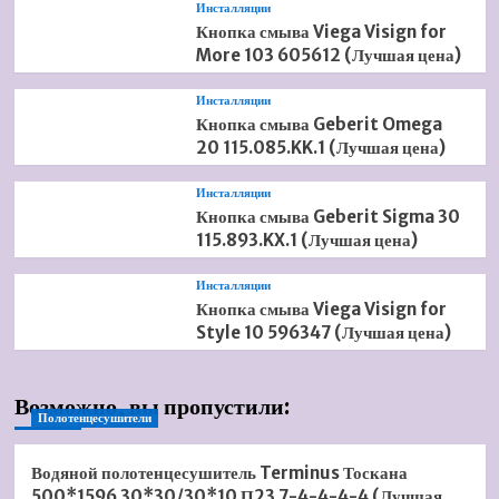
Инсталляции
Кнопка смыва Viega Visign for
More 103 605612 (Лучшая цена)
Инсталляции
Кнопка смыва Geberit Omega
20 115.085.KK.1 (Лучшая цена)
Инсталляции
Кнопка смыва Geberit Sigma 30
115.893.KX.1 (Лучшая цена)
Инсталляции
Кнопка смыва Viega Visign for
Style 10 596347 (Лучшая цена)
Возможно, вы пропустили:
Полотенцесушители
Водяной полотенцесушитель Terminus Тоскана
500*1596 30*30/30*10 П23 7-4-4-4-4 (Лучшая