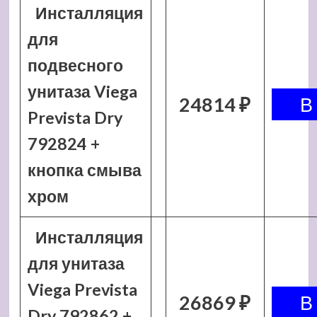
Инсталляция
для
подвесного
унитаза Viega
24814 ₽
Prevista Dry
792824 +
кнопка смыва
хром
Инсталляция
для унитаза
Viega Prevista
26869 ₽
Dry 792862 +