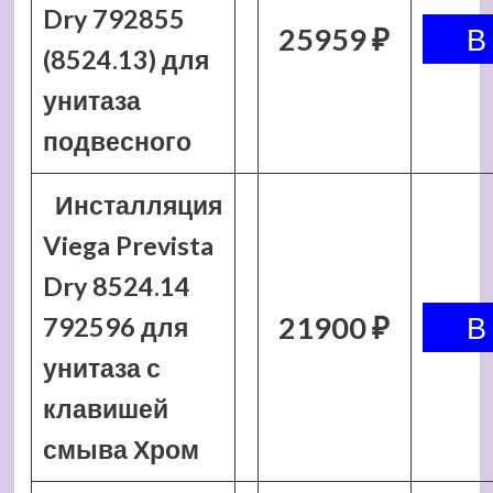
Dry 792855
25959 ₽
(8524.13) для
унитаза
подвесного
Инсталляция
Viega Prevista
Dry 8524.14
21900 ₽
792596 для
унитаза с
клавишей
смыва Хром