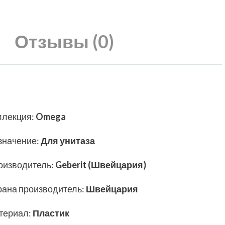
Отзывы (0)
ллекция
:
Omega
значение
:
Для унитаза
оизводитель
:
Geberit (Швейцария)
рана производитель
:
Швейцария
териал
:
Пластик