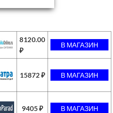
8120.00
₽
15872 ₽
9405 ₽