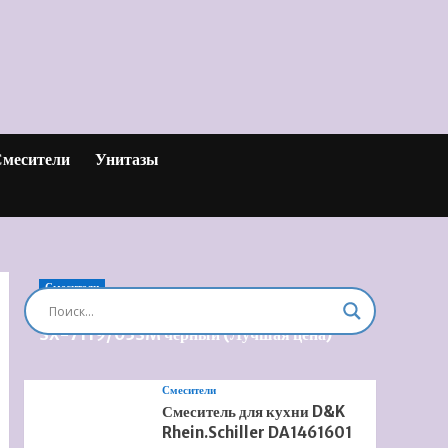
месители
Унитазы
Смесители
Душевая система встроенная Timo Briana
SX-7119/03SM черный (Лучшая цена)
Смесители
Смеситель для кухни D&K
Rhein.Schiller DA1461601