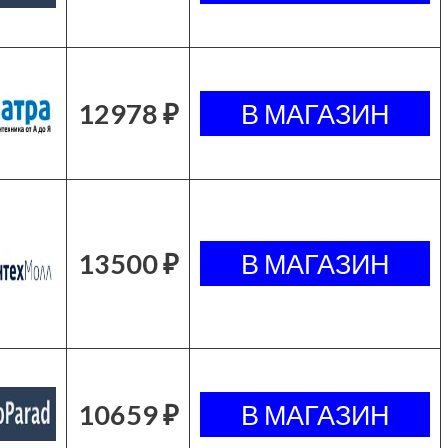
12978 ₽
13500 ₽
10659 ₽