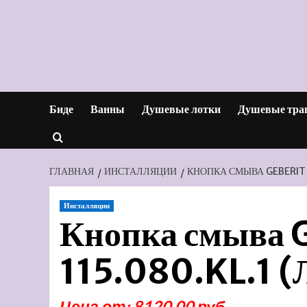
Перейти
к
содержимому
Биде
Ванны
Душевые лотки
Душевые тра
ГЛАВНАЯ
ИНСТАЛЛЯЦИИ
КНОПКА СМЫВА GEBERIT 
Инсталляции
Кнопка смыва 
115.080.KL.1 (
Цена от: 8120.00 руб.