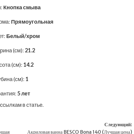
п
:
Кнопка смыва
рма
:
Прямоугольная
ет
:
Белый/хром
рина (см)
:
21.2
ота (см)
:
14.2
бина (см)
:
1
рантия
:
5 лет
ссылкам в статье.
Следующий:
учшая
Акриловая ванна BESCO Bona 140 (Лучшая цена)