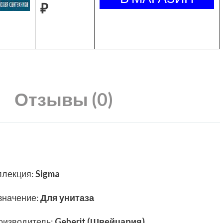
₽
Отзывы (0)
ллекция
:
Sigma
значение
:
Для унитаза
оизводитель
:
Geberit (Швейцария)