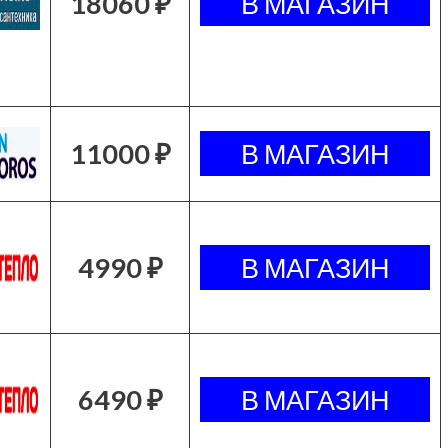
18060 ₽
11000 ₽
4990 ₽
6490 ₽