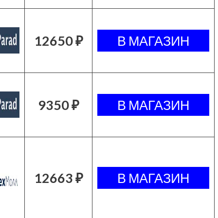
12650 ₽
9350 ₽
12663 ₽