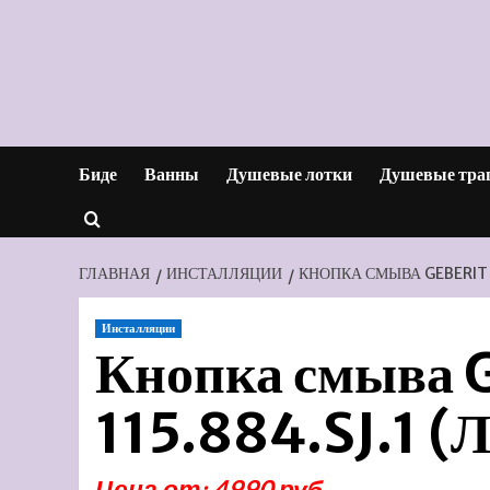
Перейти
к
содержимому
Биде
Ванны
Душевые лотки
Душевые тра
ГЛАВНАЯ
ИНСТАЛЛЯЦИИ
КНОПКА СМЫВА GEBERIT S
Инсталляции
Кнопка смыва G
115.884.SJ.1 (
Цена от: 4990 руб.