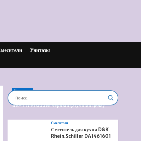
месители
Унитазы
Смесители
Душевая система встроенная Timo Briana
SX-7119/03SM черный (Лучшая цена)
Смесители
Смеситель для кухни D&K
Rhein.Schiller DA1461601