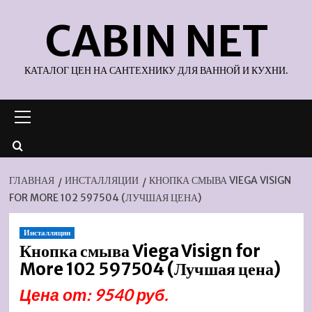
Перейти
CABIN NET
к
содержимому
КАТАЛОГ ЦЕН НА САНТЕХНИКУ ДЛЯ ВАННОЙ И КУХНИ.
Основное
меню
ГЛАВНАЯ
ИНСТАЛЛЯЦИИ
КНОПКА СМЫВА VIEGA VISIGN
FOR MORE 102 597504 (ЛУЧШАЯ ЦЕНА)
Инсталляции
Кнопка смыва Viega Visign for
More 102 597504 (Лучшая цена)
Цена от: 9540 руб.