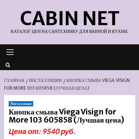
Перейти
CABIN NET
к
содержимому
КАТАЛОГ ЦЕН НА САНТЕХНИКУ ДЛЯ ВАННОЙ И КУХНИ.
Основное
меню
ГЛАВНАЯ
ИНСТАЛЛЯЦИИ
КНОПКА СМЫВА VIEGA VISIGN
FOR MORE 103 605858 (ЛУЧШАЯ ЦЕНА)
Инсталляции
Кнопка смыва Viega Visign for
More 103 605858 (Лучшая цена)
Цена от: 9540 руб.