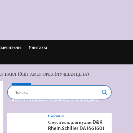
месители
Унитазы
ЕР.НАКЛ.10ШТ АМЕР.ОРЕХ (ЛУЧШАЯ ЦЕНА)
Смесители
Душевая система встроенная Timo Briana
SX-7119/03SM черный (Лучшая цена)
Смесители
Смеситель для кухни D&K
Rhein.Schiller DA1461601