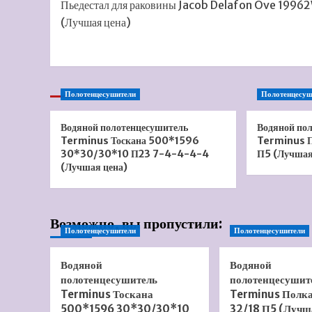
Пьедестал для раковины Jacob Delafon Ove 1996
записи
(Лучшая цена)
Полотенцесушители
Полотенцесуш
Водяной полотенцесушитель
Водяной по
Terminus Тоскана 500*1596
Terminus П
30*30/30*10 П23 7-4-4-4-4
П5 (Лучшая
(Лучшая цена)
Возможно, вы пропустили:
Полотенцесушители
Полотенцесушители
Водяной
Водяной
полотенцесушитель
полотенцесушит
Terminus Тоскана
Terminus Полк
500*1596 30*30/30*10
32/18 П5 (Лучш