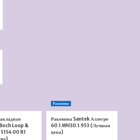
Раковины
накладная
Раковина Santek Аллегро
 Boch Loop &
60 1.WH30.1.953 (Лучшая
 5154 00 R1
цена)
ена)