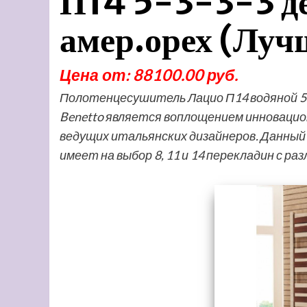
П14 5-3-3-3 д
амер.орех (Луч
Цена от: 88100.00 руб.
Полотенцесушитель Лацио П14 водяной 5
Benetto является воплощением инновацио
ведущих итальянских дизайнеров. Данны
имеет на выбор 8, 11 и 14 перекладин с ра