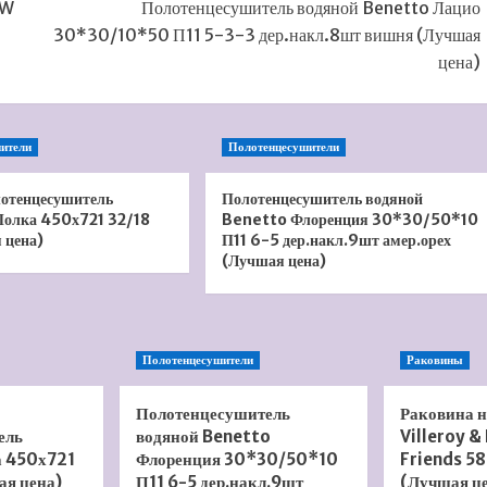
2W
Полотенцесушитель водяной Benetto Лацио
30*30/10*50 П11 5-3-3 дер.накл.8шт вишня (Лучшая
цена)
ители
Полотенцесушители
лотенцесушитель
Полотенцесушитель водяной
олка 450х721 32/18
Benetto Флоренция 30*30/50*10
 цена)
П11 6-5 дер.накл.9шт амер.орех
(Лучшая цена)
Полотенцесушители
Раковины
Полотенцесушитель
Раковина 
ель
водяной Benetto
Villeroy &
а 450х721
Флоренция 30*30/50*10
Friends 58
ая цена)
П11 6-5 дер.накл.9шт
(Лучшая ц