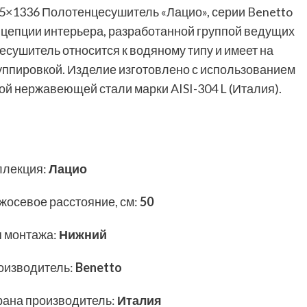
5×1336 Полотенцесушитель «Лацио», серии Benetto
цепции интерьера, разработанной группой ведущих
сушитель относится к водяному типу и имеет на
руппировкой. Изделие изготовлено с использованием
й нержавеющей стали марки AISI-304 L (Италия).
ллекция
:
Лацио
жосевое расстояние, см
:
50
п монтажа
:
Нижний
оизводитель
:
Benetto
рана производитель
:
Италия