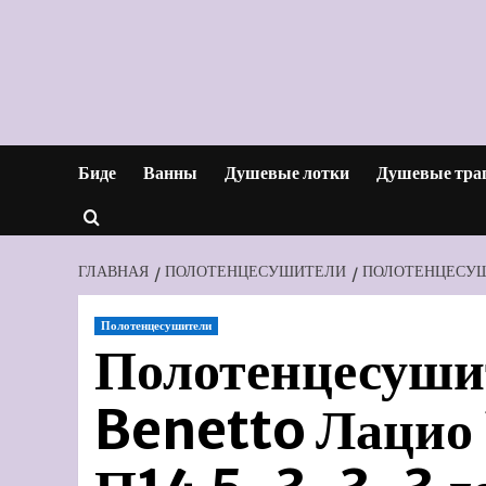
Перейти
к
содержимому
Биде
Ванны
Душевые лотки
Душевые тра
ГЛАВНАЯ
ПОЛОТЕНЦЕСУШИТЕЛИ
ПОЛОТЕНЦЕСУШИ
Полотенцесушители
Полотенцесуши
Benetto Лаци