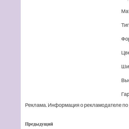
Ма
Ти
Фо
Цв
Ши
Выс
Га
Реклама. Информация о рекламодателе по 
Навигация
Предыдущий