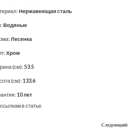
териал
:
Нержавеющая сталь
п
:
Водяные
рма
:
Лесенка
ет
:
Хром
рина (см)
:
53.5
ота (см)
:
133.6
рантия
:
10 лет
ссылкам в статье.
Следующий: