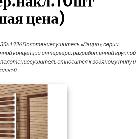
ер.накл.10шт
шая цена)
35×1336 Полотенцесушитель «Лацио», серии
нной концепции интерьера, разработанной группой
й полотенцесушитель относится к водяному типу и
зличной…