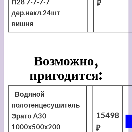
П28 7-7-7-7
₽
дер.накл.24шт
вишня
Возможно,
пригодится:
Водяной
полотенцесушитель
15498
Эрато A30
1000х500х200
₽