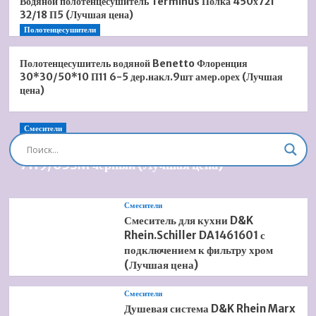
Водяной полотенцесушитель Terminus Полка 450х721
32/18 П5 (Лучшая цена)
Полотенцесушители
Полотенцесушитель водяной Benetto Флоренция
30*30/50*10 П11 6-5 дер.накл.9шт амер.орех (Лучшая
цена)
Смесители
Душевая система встроенная Timo Briana SX-
7119/03SM черный (Лучшая цена)
Смесители
Смеситель для кухни D&K
Rhein.Schiller DA1461601 с
подключением к фильтру хром
(Лучшая цена)
Смесители
Душевая система D&K Rhein Marx