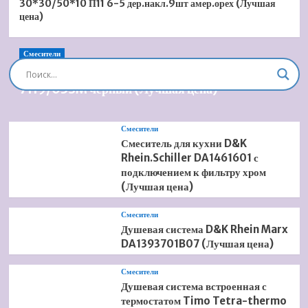
30*30/50*10 П11 6-5 дер.накл.9шт амер.орех (Лучшая
цена)
Смесители
Душевая система встроенная Timo Briana SX-
7119/03SM черный (Лучшая цена)
Смесители
Смеситель для кухни D&K
Rhein.Schiller DA1461601 с
подключением к фильтру хром
(Лучшая цена)
Смесители
Душевая система D&K Rhein Marx
DA1393701B07 (Лучшая цена)
Смесители
Душевая система встроенная с
термостатом Timo Tetra-thermo