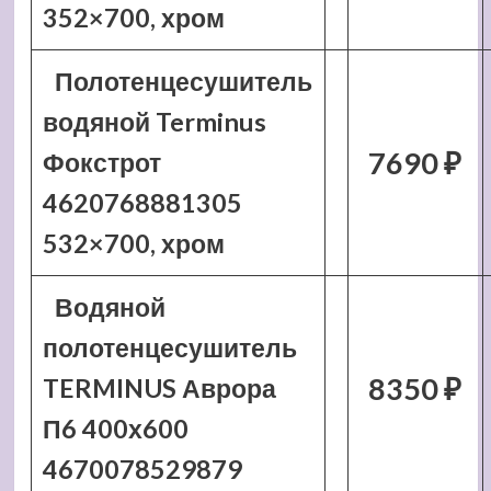
352×700, хром
Полотенцесушитель
водяной Terminus
7690 ₽
Фокстрот
4620768881305
532×700, хром
Водяной
полотенцесушитель
8350 ₽
TERMINUS Аврора
П6 400х600
4670078529879