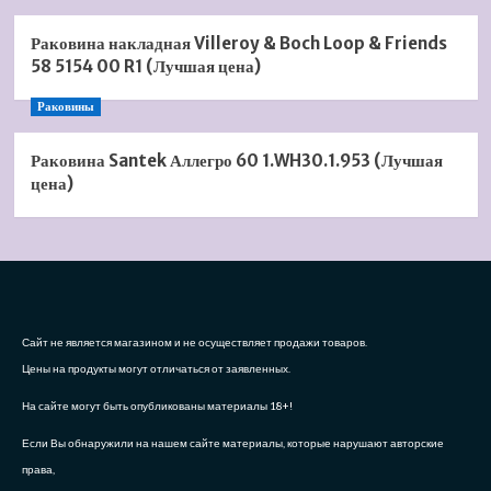
Раковина накладная Villeroy & Boch Loop & Friends
58 5154 00 R1 (Лучшая цена)
Раковины
Раковина Santek Аллегро 60 1.WH30.1.953 (Лучшая
цена)
Сайт не является магазином и не осуществляет продажи товаров.
Цены на продукты могут отличаться от заявленных.
На сайте могут быть опубликованы материалы 18+!
Если Вы обнаружили на нашем сайте материалы, которые нарушают авторские
права,