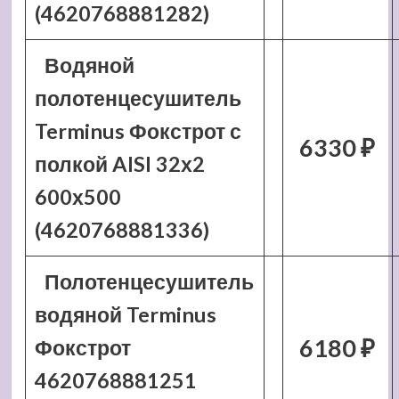
(4620768881282)
Водяной
полотенцесушитель
Terminus Фокстрот с
6330 ₽
полкой AISI 32х2
600х500
(4620768881336)
Полотенцесушитель
водяной Terminus
6180 ₽
Фокстрот
4620768881251