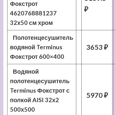
Фокстрот
₽
4620768881237
32х50 см хром
Полотенцесушитель
3653 ₽
водяной Terminus
Фокстрот 600×400
Водяной
полотенцесушитель
Terminus Фокстрот с
5970 ₽
полкой AISI 32х2
500х500