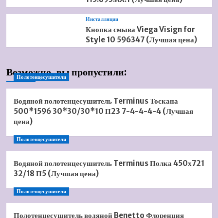
Инсталляции
Кнопка смыва Viega Visign for
Style 10 596347 (Лучшая цена)
Возможно, вы пропустили:
Полотенцесушители
Водяной полотенцесушитель Terminus Тоскана
500*1596 30*30/30*10 П23 7-4-4-4-4 (Лучшая
цена)
Полотенцесушители
Водяной полотенцесушитель Terminus Полка 450х721
32/18 П5 (Лучшая цена)
Полотенцесушители
Полотенцесушитель водяной Benetto Флоренция