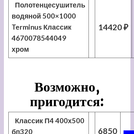
Полотенцесушитель
водяной 500×1000
14420 ₽
Terminus Классик
4670078544049
хром
Возможно,
пригодится:
Классик П4 400х500
6850
бп320