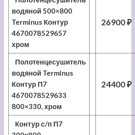
водяной 500×800
26900 ₽
Terminus Контур
4670078529657
хром
Полотенцесушитель
водяной Terminus
24400 ₽
Контур П7
4670078529633
800×330, хром
Контур с/п П7