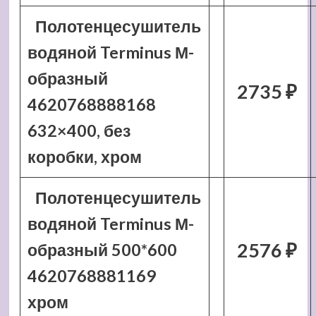
Полотенцесушитель
водяной Terminus М-
образный
2735 ₽
4620768888168
632×400, без
коробки, хром
Полотенцесушитель
водяной Terminus М-
2576 ₽
образный 500*600
4620768881169
хром