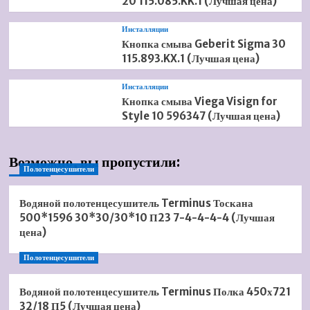
20 115.085.KK.1 (Лучшая цена)
Инсталляции
Кнопка смыва Geberit Sigma 30
115.893.KX.1 (Лучшая цена)
Инсталляции
Кнопка смыва Viega Visign for
Style 10 596347 (Лучшая цена)
Возможно, вы пропустили:
Полотенцесушители
Водяной полотенцесушитель Terminus Тоскана
500*1596 30*30/30*10 П23 7-4-4-4-4 (Лучшая
цена)
Полотенцесушители
Водяной полотенцесушитель Terminus Полка 450х721
32/18 П5 (Лучшая цена)