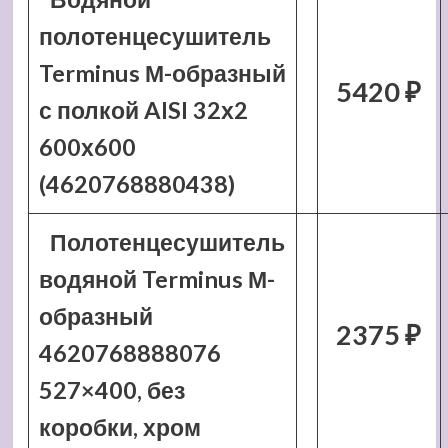
полотенцесушитель
Terminus М-образный
5420 ₽
с полкой AISI 32х2
600х600
(4620768880438)
Полотенцесушитель
водяной Terminus М-
образный
2375 ₽
4620768888076
527×400, без
коробки, хром