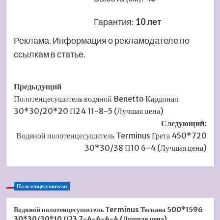
Гарантия
:
10 лет
Реклама. Информация о рекламодателе по
ссылкам в статье.
Навигация
Предыдущий
Полотенцесушитель водяной Benetto Кардинал
записи
30*30/20*20 П24 11-8-5 (Лучшая цена)
Следующий:
Водяной полотенцесушитель Terminus Грета 450*720
30*30/38 П10 6-4 (Лучшая цена)
Полотенцесушители
Водяной полотенцесушитель Terminus Тоскана 500*1596
30*30/30*10 П23 7-4-4-4-4 (Лучшая цена)