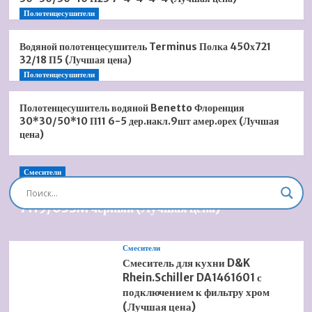
Полотенцесушители
Водяной полотенцесушитель Terminus Полка 450х721
32/18 П5 (Лучшая цена)
Полотенцесушители
Полотенцесушитель водяной Benetto Флоренция
30*30/50*10 П11 6-5 дер.накл.9шт амер.орех (Лучшая
цена)
Смесители
Душевая система встроенная Timo Briana SX-
7119/03SM черный (Лучшая цена)
Смесители
Смеситель для кухни D&K
Rhein.Schiller DA1461601 с
подключением к фильтру хром
(Лучшая цена)