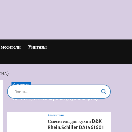
месители
Унитазы
ЕНА)
Смесители
Душевая система встроенная Timo Briana
SX-7119/03SM черный (Лучшая цена)
Смесители
Смеситель для кухни D&K
Rhein.Schiller DA1461601