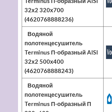
Terminus П-образный AISI
32х2 320х700
(4620768888236)
Водяной
полотенцесушитель
Terminus П-образный AISI
32х2 500х400
(4620768888243)
Водяной
полотенцесушитель
Terminus П-образный П