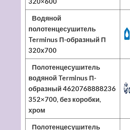
320×600
Водяной
полотенцесушитель
Terminus П-образный П
320х700
Полотенцесушитель
водяной Terminus П-
образный 4620768888236
352×700, без коробки,
хром
Полотенцесушитель