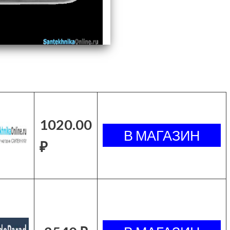
1020.00
₽