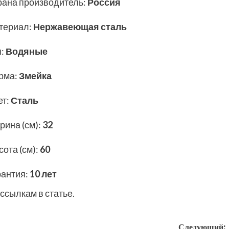
рана производитель
:
Россия
териал
:
Нержавеющая сталь
п
:
Водяные
рма
:
Змейка
ет
:
Сталь
рина (см)
:
32
ота (см)
:
60
рантия
:
10 лет
ссылкам в статье.
Следующий: