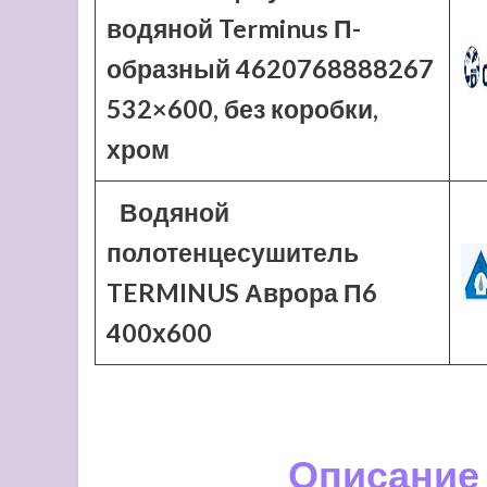
водяной Terminus П-
образный 4620768888267
532×600, без коробки,
хром
Водяной
полотенцесушитель
TERMINUS Аврора П6
400х600
Описание