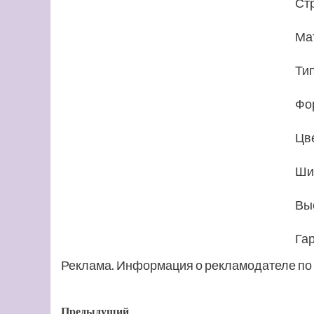
Ст
Ма
Ти
Фо
Цв
Ши
Выс
Га
Реклама. Информация о рекламодателе по 
Навигация
Предыдущий