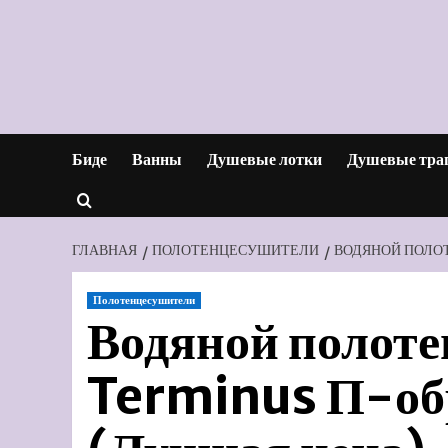
Перейти
к
содержимому
Биде
Ванны
Душевые лотки
Душевые тра
ГЛАВНАЯ
ПОЛОТЕНЦЕСУШИТЕЛИ
ВОДЯНОЙ ПОЛО
Полотенцесушители
Водяной полот
Terminus П-о